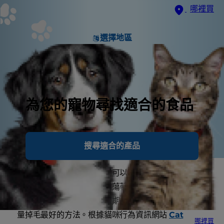
哪裡買
選擇地區
為您的寵物尋找適合的食品
搜尋適合的產品
您是否覺得愛貓掉的毛多到可以收集起來打一件毛衣了
呢？家中地板上是否隨時飄蕩著一球球毛髮逼得您每天
得拿吸塵器清理呢？經常定期替愛貓梳毛是處理貓咪大
量掉毛最好的方法。根據貓咪行為資訊網站
Cat
哪裡買