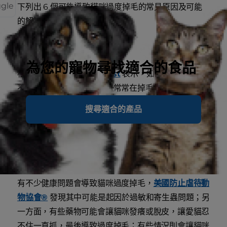
ggle
下列出 6 個可能導致貓咪過度掉毛的常見原因及可能
的解決方法：
1. 飲食營養不均
為您的寵物尋找適合的食品
根據生活風格網站
The Nest
表示，如果愛貓的飲食
不均衡，您可能會看到貓咪常常在掉毛，而且毛髮不像
以前一樣有光澤。解決方法： 選擇可以促進皮膚及毛
搜尋適合的產品
髮健康的優質食物，詢問您的獸醫師以瞭解是否需要更
換愛貓的食物。
2. 健康問題
有不少健康問題會導致貓咪過度掉毛，
美國防止虐待動
物協會®
發現其中可能是起因於過敏和寄生蟲問題；另
一方面，有些藥物可能會讓貓咪發癢或脫皮，讓愛貓忍
不住一直抓，最後導致過度掉毛；有些情況則會讓貓咪