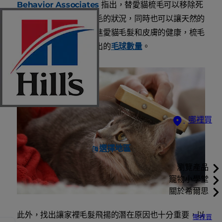
Behavior Associates
指出，替愛貓梳毛可以移除死
去的毛髮，控制過度掉毛的狀況，同時也可以讓天然的
皮膚油脂均勻分散，促進愛貓毛髮和皮膚的健康，梳毛
同時也可以減少愛貓吐出的
毛球數量
。
哪裡買
選擇地區
瀏覽產品
寵物小學堂
關於希爾思
此外，找出讓家裡毛髮飛揚的潛在原因也十分重要，以
哪裡買