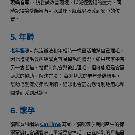
現噪音等)，請嘗試改善環境，以減輕愛貓的壓力，同
時記得讓愛貓擁有可以攀爬、躲藏以及感到安心的位
置。
5. 年齡
老年貓咪
可能沒辦法和年輕時一樣靈活地幫自己理毛，
因此造成毛髮糾結或更容易掉毛的情況，如果您家中有
另一隻老貓，牠們可能會幫彼此理毛，但可能還是會需
要您的協助。解決方法： 每天替您的老年愛貓梳毛，
幫助毛髮保持柔軟滑順，貓咪也會因為您特別地用心和
關愛而感到感謝。
6. 懷孕
貓咪資訊網站
CatTime
寫到，貓咪懷孕期間產生的荷
爾蒙變化會讓貓咪比平常更會掉毛；正在哺乳的母貓最