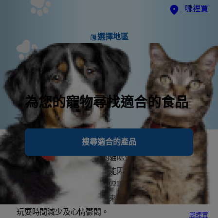
哪裡買
選擇地區
為您的寵物尋找適合的食品
搜尋適合的產品
幫助過重貓咪減重
您知道在美國有超過50%的貓咪受肥胖所苦嗎？如果您
的愛貓體重過重，牠很有可能因此罹患各種疾病，如痛
苦不堪的關節炎、心臟病、呼吸困難、糖尿病、甚至於
膀胱癌。過重及它所伴隨而來的健康問題，會造成貓咪
玩耍時間減少及心情鬱悶。
哪裡買