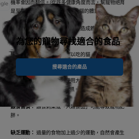
機率會因而翻倍。(從許多健康角度而言，幫寵物絕育
ggle
是至關重要的，但須記得監控愛貓的體重。)
生理疾病：
有些時候生理疾病會造成體重增加，需要
特別治療。
為您的寵物尋找適合的食品
過量餵食：
隨時都有食物可以吃的貓，通常吃進的量
會比實際需求來的多。
搜尋適合的產品
過量進食：
許多寵物食品使用大量的鹽與脂肪來提升
口味，卻會造成寵物狼吞虎嚥。
餵食習慣：
餵食剩菜或「人類食品」可能導致寵物肥
胖。
缺乏運動：
過量的食物加上過少的運動，自然會產生