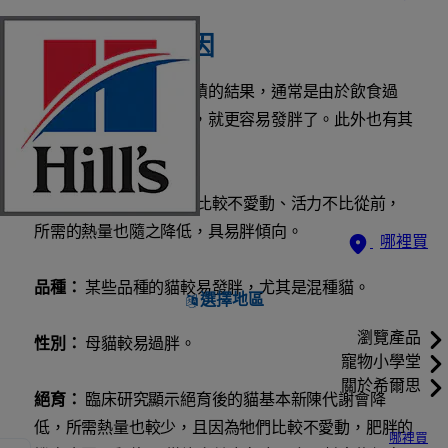
體重上升的原因
體重上升是身體脂肪囤積的結果，通常是由於飲食過
量，若再加上缺乏運動，就更容易發胖了。此外也有其
他因素會使體重增加：
年齡：
上了年紀的貓咪比較不愛動、活力不比從前，
所需的熱量也隨之降低，具易胖傾向。
哪裡買
品種：
某些品種的貓較易發胖，尤其是混種貓。
選擇地區
瀏覽產品
性別：
母貓較易過胖。
寵物小學堂
關於希爾思
絕育：
臨床研究顯示絕育後的貓基本新陳代謝會降
低，所需熱量也較少，且因為牠們比較不愛動，肥胖的
哪裡買