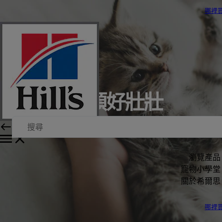
哪裡
從初生就頭好壯壯
以科學帶來改變
瀏覽產品
寵物小學堂
關於希爾思
哪裡