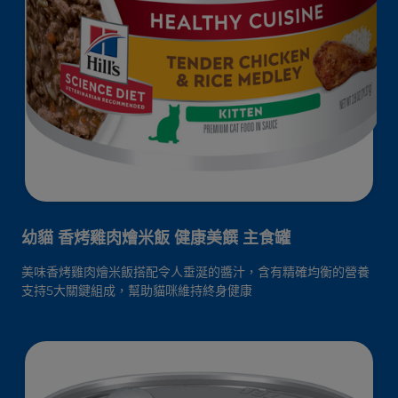
幼貓 香烤雞肉燴米飯 健康美饌 主食罐
美味香烤雞肉燴米飯搭配令人垂涎的醬汁，含有精確均衡的營養
支持5大關鍵組成，幫助貓咪維持終身健康