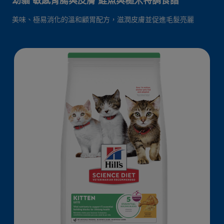
幼貓 敏感胃腸與皮膚 鮭魚與糙米特調食譜
美味、極易消化的溫和顧胃配方，滋潤皮膚並促進毛髮亮麗