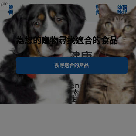
ggle
營
ActivBiome+ 益菌纖
餵
幼貓
養
活+配方科技
食
護理
為您的寵物尋找適合的食品
幫助毛孩健康成長
搜尋適合的產品
希爾思寵物食品 (Science Diet) 幼貓食
品提供 5 種關鍵營養素，幫助為終身健
康奠定基礎