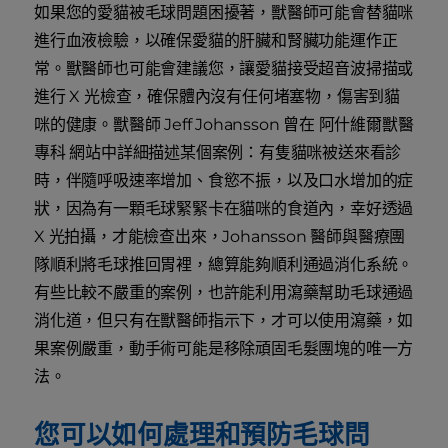
如果您的愛貓被毛球問題困擾著，獸醫師可能會替貓咪
進行血液檢驗，以確保愛貓的肝臟和腎臟功能運作正
常。獸醫師也可能會建議您，讓愛貓接受超音波掃描或
進行 X 光檢查，確保體內沒有任何堵塞物，傷害到貓
咪的健康。獸醫師 Jeff Johansson 曾在 阿什維爾獸醫
專科 網站中詳細描述某個案例：有隻貓咪被送來看診
時，伴隨呼吸速率增加、食慾不振，以及口水增加的症
狀，因為有一顆毛球緊緊卡在貓咪的食道內，幸好透過
X 光拍攝，才能檢查出來，Johansson 醫師與醫療團
隊順利將毛球推回胃裡，總算能夠順利通過消化系統。
有些比較不嚴重的案例，也許能利用瀉藥幫助毛球通過
消化道，但只有在獸醫師指示下，才可以使用瀉藥，如
果案例嚴重，動手術可能是移除頑固毛髮團塊的唯一方
法。
您可以如何處理和預防毛球問