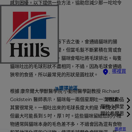
感到困擾。以下提供一些方法，協助您減少那一坨坨令
人討厭的毛球。
什麼是毛球？
一般來說，毛髮被愛貓吞下去之後，會通過貓咪的腸
道，最後排泄到貓砂盆裡，但當毛髮不斷累積在胃或食
道中，而且無法消化時，貓咪會嘔吐將毛球排出。每隻
貓咪吐出的毛球形狀不盡相同，不過，因為毛球會通過
哪裡買
狹窄的食道，所以最常見的形狀是圓柱狀。
選擇地區
根據 康奈爾大學獸醫學院 小動物醫學副教授 Richard
Goldstein 醫師表示，貓咪每一兩個星期吐一次毛球，
瀏覽產品
寵物小學堂
其實很常見。一般吐出來的毛球長度大約是 1 吋左右，
關於希爾思
但最大可能長到 5 吋，厚 1 吋。這些貓咪留給您的小禮
物通常與貓咪本身的毛色差不多，不過會因為混有食物
哪裡買