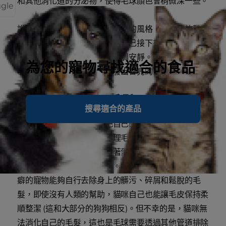
和其他消化道的分泌物，使得毛球顏色會稍微深一些。
ggle
說到吐毛球，每隻貓咪都有自己的風格，有些會放聲喵
喵大叫，幾乎像是在警告他人自己接下來的嘔吐行為，
而其他貓咪的風格則是相對低調安靜。不過，貓咪準備
為您的寵物尋找適合的食品
吐毛球前，最明顯的跡象是發出響亮的作嘔和乾咳聲。
為何愛貓會吃下毛髮？
搜尋適合的產品
別擔心，您的愛貓並沒有把自己的毛皮當作點心，貓咪
會吞下毛髮是為了要幫自己理毛，舔拭身體以保持乾
淨。如果您曾經被貓咪「帶著愛意親吻」過，您就會知
道貓咪的舌頭其實十分粗糙。粗糙的舌頭能讓您那有潔
癖的寵物能夠自行去除身上的髒污、碎屑和鬆脫的毛
髮，即使沒有人類的幫助，貓咪自己也能讓毛皮保持柔
順整潔 (這和大部分的狗狗相反)。但不幸的是，貓咪無
法消化自己的毛髮，這也是毛球需要透過其他管道排除