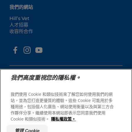
我們的網站
Hill’s Vet
人才招募
收容所合作
我們高度重視您的隱私權。
我們使用 Cookie 和類似技術來了解您如何使用我們的網
© 2025 Hill's Pet Nutrition, Inc.
站，並為您打造更優質的體驗。這些 Cookie 可能用於多
All rights reserved.
種用途，包括個人化廣告、網站使用衡量以及與第三方合
As used herein, denotes registered trademark status
作夥伴分享。繼續使用本網站即表示您同意我們使用
in the U.S. only; registration status in other
Cookie 和類似技術。
隱私權政策。
geographies may be different. Your use of this site is
subject to our terms.
管理 Cookie