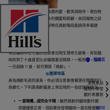
你的貓咪多年來獻給你無盡的愛、歡笑與陪伴。現在牠
年紀大了，輪到你用更多的關愛和照顧，來回報牠之前
那麼多無條件的愛，確保牠在高齡階段能過得幸福健
康。
貓咪老化跡象
有些貓咪早在七歲左右就會出現生理老化跡象，有些貓
哪裡買
咪則到了十歲甚至比幼貓還要活跳跳。一般而言，貓咪
一旦超過 11 歲，就可算是「高齡」。
選擇地區
身為高齡毛孩的家長，你必須注意象徵著潛在問題的行
瀏覽產品
為變化。下列是高齡貓身上常出現的一些症狀與情況：
寵物小學堂
關於希爾思
一直睡覺...或完全不睡：
雖然高齡的貓咪動作變
哪裡買
得遲緩很正常，但如果你發現貓咪一直在睡覺或