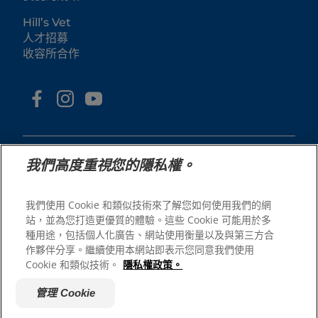
Hill’s Vet
人才招募
收容所合作
我們高度重視您的隱私權。
我們使用 Cookie 和類似技術來了解您如何使用我們的網
© 2025 Hill's Pet Nutrition, Inc.
站，並為您打造更優質的體驗。這些 Cookie 可能用於多
All rights reserved.
種用途，包括個人化廣告、網站使用衡量以及與第三方合
As used herein, denotes registered trademark status
作夥伴分享。繼續使用本網站即表示您同意我們使用
in the U.S. only; registration status in other
Cookie 和類似技術。
隱私權政策。
geographies may be different. Your use of this site is
subject to our terms.
管理 Cookie
網站條款與條件
法律聲明
隱私權政策
管理 Cookie