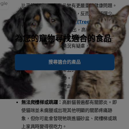
ggle
比平時嗜睡，可能表示牠有更嚴重的健康問題。
也有些貓咪在邁入高齡之後，反而夜晚活躍少
眠。芝加哥的
樹屋人道協會 (Tree House
Humane Society)
也指出，高齡貓咪如果突然
為您的寵物尋找適合的食品
活力十足，可能是罹患了甲狀腺機能亢進。如果
你對貓咪的整體健康情況有疑慮，請詢問獸醫師
的意見。
搜尋適合的產品
神智不清：
如果貓咪突然沒辦法做牠平日常做的
事，或無法找到平日常去的地方 (例如貓床)，可
能表示牠已經邁入高齡。這可能是失智的前兆，
因此如果你發現牠出現此類行為，應詢問獸醫師
的意見。
無法爬樓梯或跳躍：
高齡貓普遍都有關節炎。即
使貓咪並未瘸腿或出現其他明顯的關節疼痛跡
象，但你可能會發現牠跳進貓砂盆、爬樓梯或跳
上家具時變得很吃力。