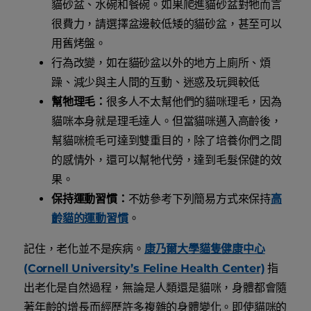
貓砂盆、水碗和餐碗。如果爬進貓砂盆對牠而言
很費力，請選擇盆邊較低矮的貓砂盆，甚至可以
用舊烤盤。
行為改變，如在貓砂盆以外的地方上廁所、煩
躁、減少與主人間的互動、迷惑及玩興較低
幫牠理毛：
很多人不太幫他們的貓咪理毛，因為
貓咪本身就是理毛達人。但當貓咪邁入高齡後，
幫貓咪梳毛可達到雙重目的，除了培養你們之間
的感情外，還可以幫牠代勞，達到毛髮保健的效
果。
保持運動習慣：
不妨參考下列簡易方式來保持
高
齡貓的運動習慣
。
記住，老化並不是疾病。
康乃爾大學貓隻健康中心
(Cornell University’s Feline Health Center)
指
出老化是自然過程，無論是人類還是貓咪，身體都會隨
著年齡的增長而經歷許多複雜的身體變化。即使貓咪的