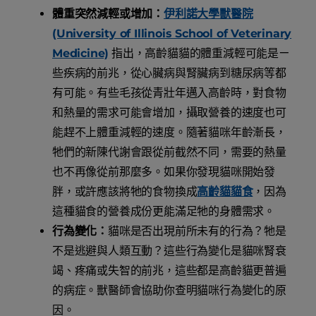
體重突然減輕或增加：
伊利諾大學獸醫院
(University of Illinois School of Veterinary
Medicine)
指出，高齡貓貓的體重減輕可能是ㄧ
些疾病的前兆，從心臟病與腎臟病到糖尿病等都
有可能。有些毛孩從青壯年邁入高齡時，對食物
和熱量的需求可能會增加，攝取營養的速度也可
能趕不上體重減輕的速度。隨著貓咪年齡漸長，
牠們的新陳代謝會跟從前截然不同，需要的熱量
也不再像從前那麼多。如果你發現貓咪開始發
胖，或許應該將牠的食物換成
高齡貓貓食
，因為
這種貓食的營養成份更能滿足牠的身體需求。
行為變化：
貓咪是否出現前所未有的行為？牠是
不是逃避與人類互動？這些行為變化是貓咪腎衰
竭、疼痛或失智的前兆，這些都是高齡貓更普遍
的病症。獸醫師會協助你查明貓咪行為變化的原
因。