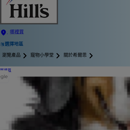
哪裡買
選擇地區
瀏覽產品
寵物小學堂
關於希爾思
哪裡買
ggle
如果你曾經看
其實相當常見
能影響泌尿道
貓咪的