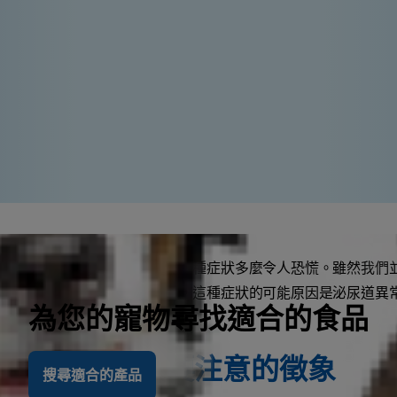
過你的貓咪尿中有血，就知道這種症狀多麼令人恐慌。雖然我們
。尿中有血的科學術語是血尿，這種症狀的可能原因是泌尿道異
為您的寵物尋找適合的食品
或腎臟。
尿中有血：需要注意的徵象
搜尋適合的產品