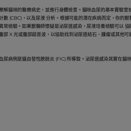
瞭解貓咪的醫療病史，並進行身體檢查。貓咪血尿的基本實驗室
計數 (CBC)，以及尿液 分析。根據可能的潛在疾病而定，你的
異常檢驗。如果獸醫師懷疑是泌尿道感染，尿液培養檢驗可以 協
腹部 X 光或腹部超音波，以協助找到泌尿道結石、腫瘤或其他
血尿病例是貓自發性膀胱炎 (FIC) 所導致。泌尿道感染其實在貓