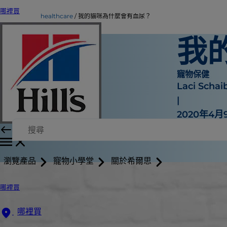
哪裡買
healthcare
我的貓咪為什麼會有血尿？
我
寵物保健
Laci Scha
|
2020年4月
瀏覽產品
寵物小學堂
關於希爾思
哪裡買
哪裡買