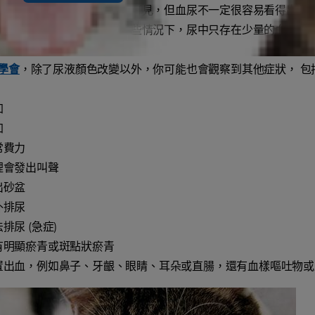
因為尿中有血或血塊而明顯可見，但血尿不一定很容易看得出來
正常的尿液才確診的；在這些情況下，尿中只存在少量的血。血
學會
，除了尿液顏色改變以外，你可能也會觀察到其他症狀， 包
加
加
常費力
裡會發出叫聲
出砂盆
外排尿
排尿 (急症)
有明顯瘀青或斑點狀瘀青
置出血，例如鼻子、牙齦、眼睛、耳朵或直腸，還有血樣嘔吐物或