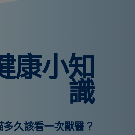
健康小知
識
貓多久該看一次獸醫？