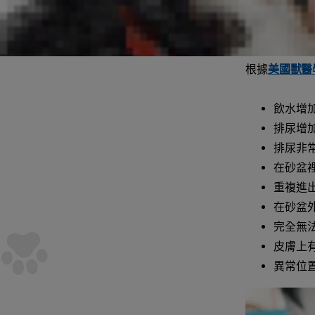
儘管血尿可能
檢查看似顏色
根據
美國獸醫
飲水增
排尿增
排尿非
在砂盆
重複進
在砂盆
完全無法
皮膚上
異常位