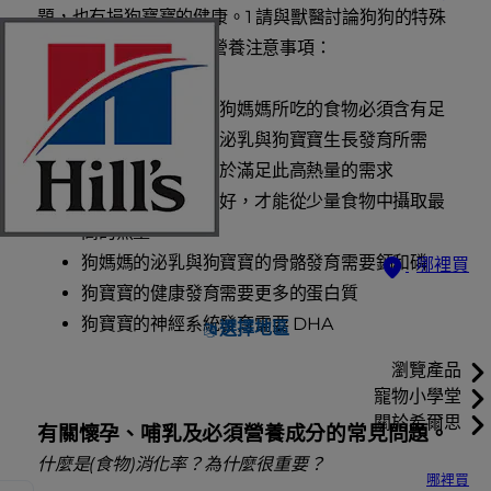
題，也有損狗寶寶的健康。1 請與獸醫討論狗狗的特殊
需求並記住下列重要的營養注意事項：
懷孕期或哺乳期的狗媽媽所吃的食物必須含有足
夠熱量，才能滿足泌乳與狗寶寶生長發育所需
較高脂的食物有助於滿足此高熱量的需求
食物的消化率要很好，才能從少量食物中攝取最
高的熱量
狗媽媽的泌乳與狗寶寶的骨骼發育需要鈣和磷
哪裡買
狗寶寶的健康發育需要更多的蛋白質
狗寶寶的神經系統發育需要 DHA
選擇地區
瀏覽產品
寵物小學堂
關於希爾思
有關懷孕、哺乳及必須營養成分的常見問題。
什麼是(食物)消化率？為什麼很重要？
哪裡買