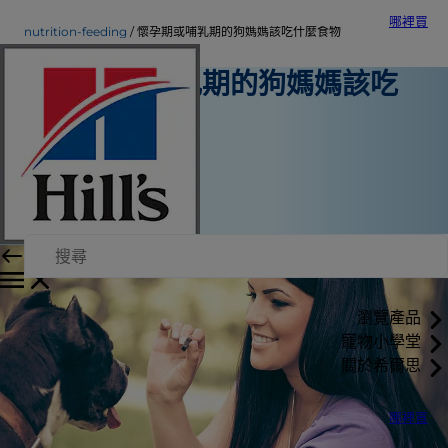
哪裡買
nutrition-feeding
懷孕期或哺乳期的狗媽媽該吃什麼食物
懷孕期或哺乳期的狗媽媽該吃
什麼食物
營養與餵食
希爾思內部作者
|
2016年3月15日
瀏覽產品
寵物小學堂
關於希爾思
哪裡買