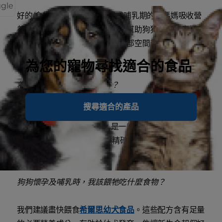
ggle
好的(食物)消化率可讓懷孕期或哺乳期的狗媽媽吸收營
養更有效率。它的重要性在於可幫助狗狗從食物中攝取
最多營養。由於懷孕期的狗狗胃部空間較小，這種消化
效率格外重要。
為您的寵物尋找適合的食品
為什麼需要更多熱量與脂肪？
搜尋適合的產品
懷孕期或哺乳期的狗媽媽需要非常多熱量。事實上，哺
乳期的狗媽媽所需的熱量，是一般健康成犬的 4-8
倍。增加脂肪含量,同時提供精確且均衡的營養有助於
供應更高的熱量。
狗狗懷孕及哺乳時，我該餵牠吃什麼食物？
我們建議盡快餵食
希爾思幼犬食品
。這些配方含有足量