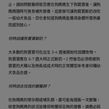
止。請詢問獸醫師是否應在狗媽媽生下狗寶寶後，讓狗
媽媽隨時可進食補充營養。這麼做可讓狗寶寶斷奶改吃
一般幼犬食品，您也會知道狗媽媽能獲得身體所需熱量
而感到放心。
何時該讓狗寶寶斷奶？
大多數的狗寶寶可在出生 3-4 週後開始吃固體食物。
狗寶寶應在 6-7 週大時正式斷奶。2 然後您必須根據狗
寶寶的犬種以及牠長成成犬時的正常體型來考慮何種幼
犬食品合適。
何時該去找我的獸醫師？
在狗媽媽的懷孕期或哺乳期，盡可能每週看一次獸醫，
檢查狗媽媽的狀況並確保牠獲得足夠的營養。請務必與