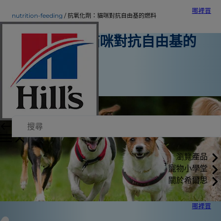
哪裡買
nutrition-feeding
抗氧化劑：貓咪對抗自由基的燃料
抗氧化劑：貓咪對抗自由基的
燃料
營養與餵食
希爾思內部作者
瀏覽產品
寵物小學堂
關於希爾思
哪裡買