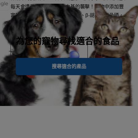
ggle
每天會遭受約10,000次自由基的襲擊！食物中添加豐
富的抗氧化劑，包括維生素E及C、β-胡蘿蔔素及硒，
可提升貓咪天然的防禦力。
為您的寵物尋找適合的食品
搜尋適合的產品