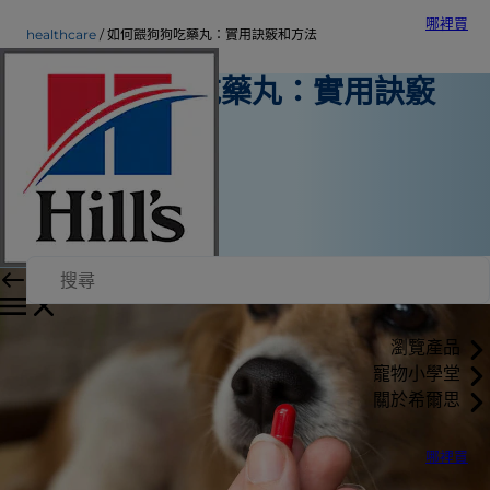
哪裡買
healthcare
如何餵狗狗吃藥丸：實用訣竅和方法
如何餵狗狗吃藥丸：實用訣竅
和方法
寵物保健
Laci Schaible 博士
|
2021年1月22日
瀏覽產品
寵物小學堂
關於希爾思
哪裡買