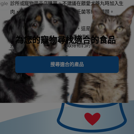
ggle
診所或寵物用品店購買。不建議在餵愛犬藥丸時加入生
肉，因為生肉本身可能會有沙門氏菌等細菌問題。
許多狗狗會開心吞下第一顆肉丸，這是給多數狗狗口服
藥丸最簡單的方法。 疑心比較重的狗狗，您可能必須
為您的寵物尋找適合的食品
先給一個普通的無藥肉丸來取得牠們的信任，然後再偷
偷塞入藥丸。
搜尋適合的產品