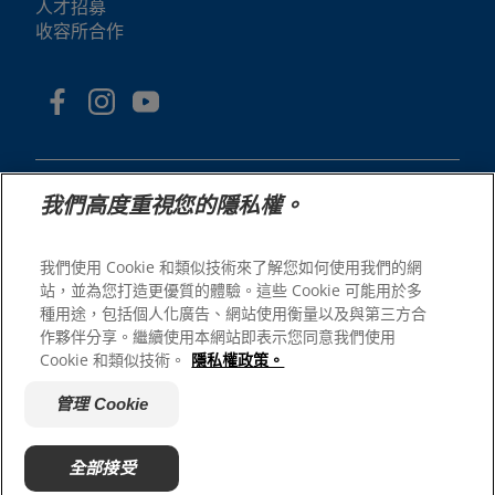
人才招募
收容所合作
我們高度重視您的隱私權。
我們使用 Cookie 和類似技術來了解您如何使用我們的網
© 2025 Hill's Pet Nutrition, Inc.
站，並為您打造更優質的體驗。這些 Cookie 可能用於多
All rights reserved.
種用途，包括個人化廣告、網站使用衡量以及與第三方合
As used herein, denotes registered trademark status
作夥伴分享。繼續使用本網站即表示您同意我們使用
in the U.S. only; registration status in other
Cookie 和類似技術。
隱私權政策。
geographies may be different. Your use of this site is
subject to our terms.
管理 Cookie
網站條款與條件
法律聲明
隱私權政策
管理 Cookie
關於廣告
全部接受