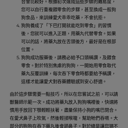
合會比較好。根據初次達成這些步驟的難易度，
您可以自行重複餵零食的步驟，甚至換成一般狗
狗食品，來訓練愛犬乖乖吃藥，不會抗拒。
狗狗養成了「下巴打開就能吃到零食」的習慣
後，您就可以進入正題，用藥丸代替零食。如果
可以的話，將藥丸放在舌頭後方，最好是在根部
位置。
狗狗成功服藥後，請務必給予口頭稱讚，及餵食
零食。對於特別焦慮的狗狗，一開始用零食取代
藥丸反覆訓練，每次吞下零食時都要給予稱讚，
這樣才能讓愛犬對吞藥體驗感到安心舒適。
由於這步驟需要一點技巧，所以在您嘗試之前，可以請
獸醫師示範一次。成功將藥丸放入狗狗嘴裡後，快速將
慣用手放回下顎輕輕扶著，盡量保持小狗的嘴巴閉合。
在愛犬鼻子上吹氣，然後輕揉喉嚨，幫助牠們吞嚥。大
部分的狗狗在吞下藥丸後會舔鼻子。對於總是讓您猜不