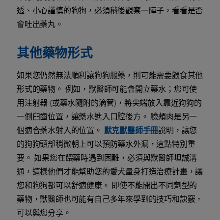
透、小心謹慎的狗狗，必須稍後觀察一陣子，看看是否
會吐出藥丸。
其他藥物形式
如果您仍然無法順利讓狗狗服藥，則可能需要餵食其他
形式的藥物。 例如，獸醫師可能會開立藥水；您可使
用注射器 (或藥水隨附的滴管)，將尖端放入靠近狗狗的
一側臼齒位置，讓藥水進入口腔後方。 臉頰肉是另一
個適合藥水射入的位置。
默克獸醫師手冊
說明，讓您
的狗狗頭部稍微朝上可以預防藥水外漏，這點特別重
要。 如果您在餵藥時遇到困難，必須與獸醫師坦誠溝
通，這樣他們才能幫助您的愛犬量身打造治療計畫，讓
您和狗狗都可以舒適健康。 即使不能開出不同劑型的
藥物，獸醫師也可能有自己多年來學到的技巧和訣竅，
可以與您分享。