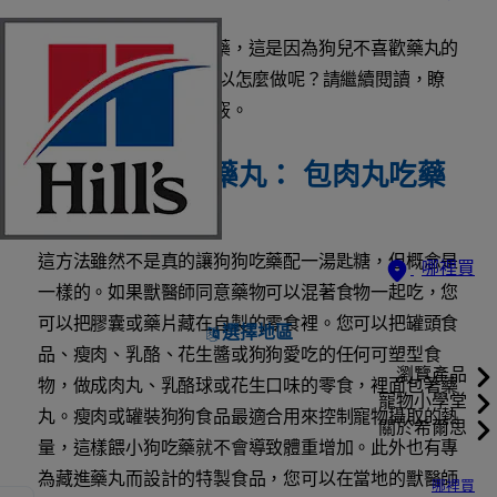
大多數狗狗不會乖乖吃藥，這是因為狗兒不喜歡藥丸的
味道。 那麼毛孩家長可以怎麼做呢？請繼續閱讀，瞭
解獸醫師認可的餵食訣竅。
如何餵狗狗吃藥丸： 包肉丸吃藥
法
這方法雖然不是真的讓狗狗吃藥配一湯匙糖，但概念是
哪裡買
一樣的。如果獸醫師同意藥物可以混著食物一起吃，您
可以把膠囊或藥片藏在自製的零食裡。您可以把罐頭食
選擇地區
品、瘦肉、乳酪、花生醬或狗狗愛吃的任何可塑型食
瀏覽產品
物，做成肉丸、乳酪球或花生口味的零食，裡面包著藥
寵物小學堂
丸。瘦肉或罐裝狗狗食品最適合用來控制寵物攝取的熱
關於希爾思
量，這樣餵小狗吃藥就不會導致體重增加。此外也有專
為藏進藥丸而設計的特製食品，您可以在當地的獸醫師
哪裡買