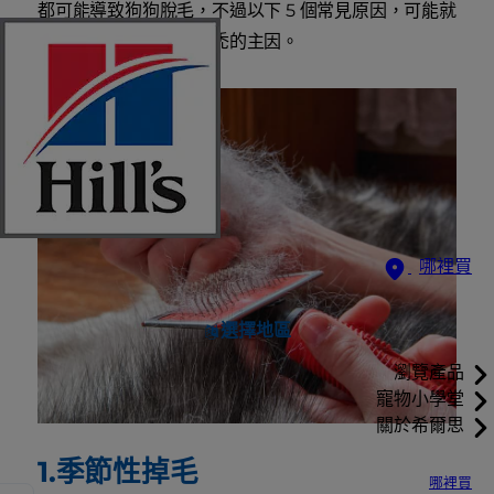
都可能導致狗狗脫毛，不過以下 5 個常見原因，可能就
是讓您的愛犬變得光禿禿的主因。
哪裡買
選擇地區
瀏覽產品
寵物小學堂
關於希爾思
1.季節性掉毛
哪裡買