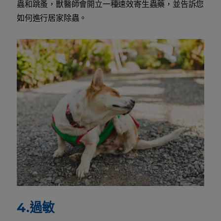
蟲和跳蚤，獸醫師會開立一種速效寄生蟲藥，並告訴您
如何進行居家除蟲。
4.過敏