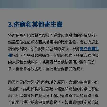
3.疥癣和其他寄生蟲
疥癬是所有因為蟎蟲感染而導致皮膚發癢的疾病總稱。
蟎蟲是住在皮膚表面或毛囊中的微小生物，會在皮膚上
鑽洞或啃咬，引起脫毛和發癢的症狀。根據
默克獸醫手
冊
指出，有些種類的蟎蟲，例如疥癬蟲，極度容易傳染
給人類和其他狗狗；毛囊蟲等其他蟎蟲傳染性則低許
多，但也會導致脫毛，因此也需要接受治療。
跳蚤也是經常造成狗狗脫毛的原因，會讓狗狗癢到不停
地搔抓，讓毛掉得到處都是。蟎蟲和跳蚤的傳染性都極
高，所以如果您在愛犬身上發現這些寄生蟲的蹤跡，很
可能早已傳染給家中其他寵物了。如果寵物確定感染蟎