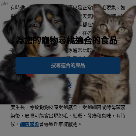
ggle
有時候，看似嚴重的脫毛其實只是正常的掉毛現象。如
果毛髮本身老化、受到損傷，或是天氣回暖換季時，狗
狗的毛髮就會脫落。很多狗狗整年都在掉毛，有些品
種，像是哈士奇犬和拉布拉多犬，在冬天會長出厚重的
為您的寵物尋找適合的食品
毛髮，然後在春天脫落。如果您居住在氣候溫和的地
區，狗狗在換季時的掉毛現象通常比較緩和。如果掉毛
的情況過於嚴重，請每週都幫愛犬多梳幾次毛，以去除
搜尋適合的產品
和控制多餘毛髮。
2.細菌和黴菌感染
細菌和酵母菌是狗狗皮膚上的常在菌叢，但有時候會過
度生長，導致狗狗皮膚受到感染，受到細菌或酵母菌感
染後，皮膚可能會出現脫毛、紅斑、發癢和臭味，有時
候，
細菌感染
會導致丘疹樣膿皰。