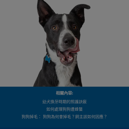
相關內容:
幼犬換牙時期的照護訣竅
如何處理狗狗遭蜂螫
狗狗掉毛： 狗狗為何會掉毛？飼主該如何因應？