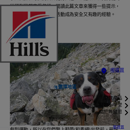
從頭到尾都享受健行。閱讀此篇文章來獲得一些提示，
讓您和狗狗的戶外健行活動成為安全又有趣的經驗。
健行出發之前
哪裡買
選擇地區
瀏覽產品
寵物小學堂
關於希爾思
哪裡買
劇烈運動，所以在您們繫上鞋帶(和牽繩)出發前，最好