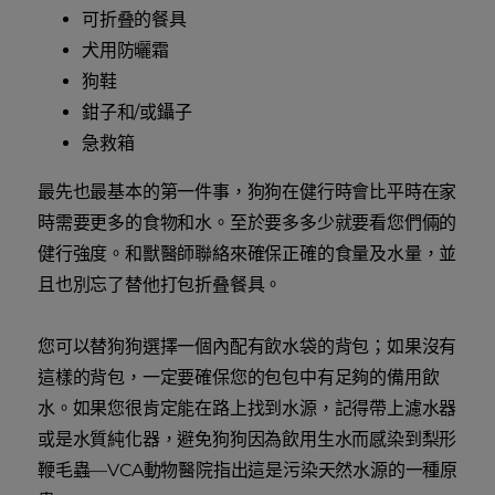
可折叠的餐具
犬用防曬霜
狗鞋
鉗子和/或鑷子
急救箱
最先也最基本的第一件事，狗狗在健行時會比平時在家
時需要更多的食物和水。至於要多多少就要看您們倆的
健行強度。和獸醫師聯絡來確保正確的食量及水量，並
且也別忘了替他打包折叠餐具。
您可以替狗狗選擇一個內配有飲水袋的背包；如果沒有
這樣的背包，一定要確保您的包包中有足夠的備用飲
水。如果您很肯定能在路上找到水源，記得帶上濾水器
或是水質純化器，避免狗狗因為飲用生水而感染到梨形
鞭毛蟲—VCA動物醫院指出這是污染天然水源的一種原