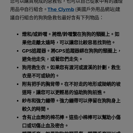
您可以購買現成的急救包，也可以自己從家中有的護理
用品中自行組合。
The Clymb
(美國戶外用品網站)建
議自行組合的狗狗急救包最好含有下列物品：
燈和/或鈴噹。將燈/鈴噹繫在狗狗的頸圈上。如
果他走離太遠時，可以讓您比較容易找到他。
GPS追蹤器。將GPS追蹤器綁在狗狗的頸圈上，
避免他走失，或著您們走失。
狗用救生衣。如果您有渡河或渡溪的計劃，救生
衣是不可或缺的。
附有把手的胸背帶。在不好走的地形或陡峭的坡
道時，讓您可以更輕易的協助狗狗前進。
紗布和強力繃帶。強力繃帶可以停留在狗狗身上
較久的時間。
含有止血劑的棉花棒。這些小棉棒可以幫助小傷
口或切傷止血及密合。