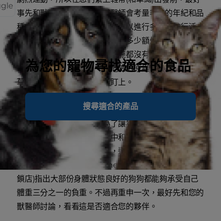
ggle
事先和獸醫師諮詢一下。獸醫師會考量毛孩的年紀和品
種，告訴您這位毛絨絨的同伴可以進行多久的健行活
動，還有健行的日子裡需要補充多少額外的熱量。記得
確保疫苗和其他的預防保健措施都沒有過期，因為他們
為您的寵物尋找適合的食品
可能會因為飲用生水感染到危險的原蟲，或是在路上的
草皮或綠地上被跳蚤和壁蝨盯上。
搜尋適合的產品
如果您的狗狗不習慣健行，最好漸進式的增加散步的時
間來讓他慢慢循序漸進。為了讓狗狗習慣穿戴狗用登山
背包，一開始可以讓他在家中和院子裡練習。然後在您
帶他進行較長時間的散步時，逐漸增加包包裡的重量。
REI
(RecreationalEquipment,Inc.;美國戶外用品連
鎖店)指出大部份身體狀態良好的狗狗都能夠承受自己
體重三分之一的負重。不過再重申一次，最好先和您的
獸醫師討論，看看這是否適合您的夥伴。