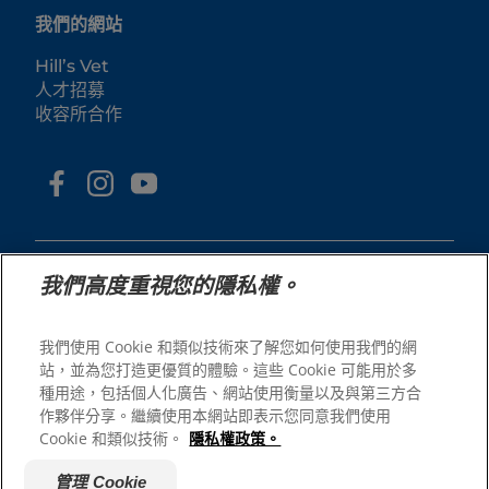
我們的網站
Hill’s Vet
人才招募
收容所合作
我們高度重視您的隱私權。
我們使用 Cookie 和類似技術來了解您如何使用我們的網
© 2025 Hill's Pet Nutrition, Inc.
站，並為您打造更優質的體驗。這些 Cookie 可能用於多
All rights reserved.
種用途，包括個人化廣告、網站使用衡量以及與第三方合
As used herein, denotes registered trademark status
作夥伴分享。繼續使用本網站即表示您同意我們使用
in the U.S. only; registration status in other
Cookie 和類似技術。
隱私權政策。
geographies may be different. Your use of this site is
subject to our terms.
管理 Cookie