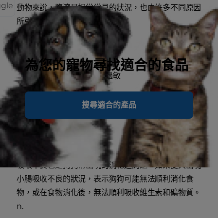
ggle
動物來說，腹瀉是相當常見的狀況，也由許多不同原因
所引起。會造成腹瀉的原因如下：
壓力
為您的寵物尋找適合的食品
壞掉或腐敗的食物
對食物中的特定成分過敏
更換狗食
的速度太快
體內寄生蟲
搜尋適合的產品
感染
器官衰竭
2.小腸吸收不良
吸收不良也是狗狗常出現的消化道問題，如果愛犬出現
小腸吸收不良的狀況，表示狗狗可能無法順利消化食
物，或在食物消化後，無法順利吸收維生素和礦物質。
n.