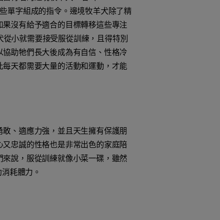
應這些單字組成的指令。邊境牧羊犬除了精
如果沒有給予適合的目標轉移這些專注
牧羊犬從小就需要接受服從訓練，且得特別
以協助牠們長大後成為有自信、性格冷
此每天都需要大量的活動和運動，才能
勇敢、適應力強，並且天生擁有保護朋
心又忠誠的性格也是非常出色的家庭陪
們來說，服從訓練就像小菜一碟，雖然
助消耗體力。