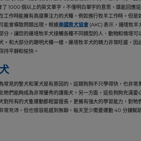
會了 1000 個以上的英文單字，不僅明白單字的意思，還能回
在工作時能擁有高度專注力的犬種，例如進行牧羊工作時。但是
可能會導致問題出現。根據
美國育犬協會
(AKC) 表示，邊境
部分，讓您的邊境牧羊犬接觸各種不同類型的人、動物和情境可
犬。和大部分的聰明犬種一樣，邊境牧羊犬的精力非常旺盛，因
保持平靜和愉快。
犬
為常見的警犬和軍犬是有原因的，這類狗狗不只學得快，也非常
此牠們能夠成為非常優秀的護衛犬。另一方面，這些狗狗充滿愛
犬對所有的犬隻運動都相當擅長，更擁有強大的學習能力，對牠
非常充沛，但也很容易感到無聊，每天至少需要運動 40 分鐘幫