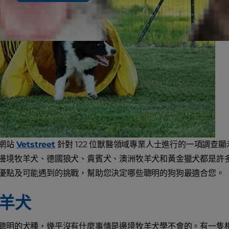
網站
Vetstreet
針對 122 位獸醫領域專業人士進行的一項調查
邊境牧羊犬、德國狼犬、貴賓犬、澳洲牧羊犬和黃金獵犬都是許
優點及可能遇到的挑戰，幫助您決定哪些聰明的狗狗最適合您。
羊犬
聰明的犬種，幾乎沒有什麼事情是邊境牧羊犬學不會的。有一隻