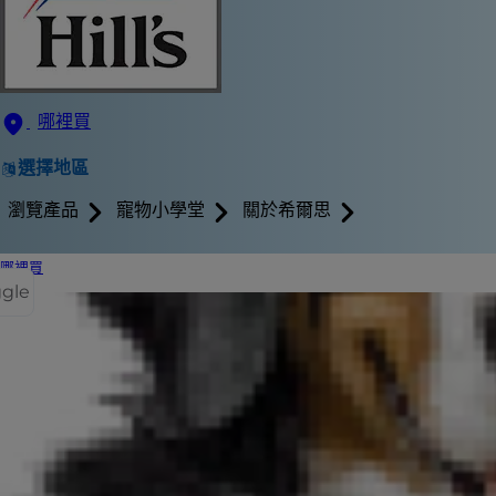
哪裡買
選擇地區
瀏覽產品
寵物小學堂
關於希爾思
哪裡買
ggle
您在尋找一隻
遇上一些挑戰