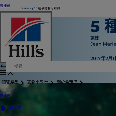
哪裡買
training
5 種最聰明的狗狗
5
訓練
Jean Mari
|
2017年2月
瀏覽產品
寵物小學堂
關於希爾思
哪裡買
哪裡買