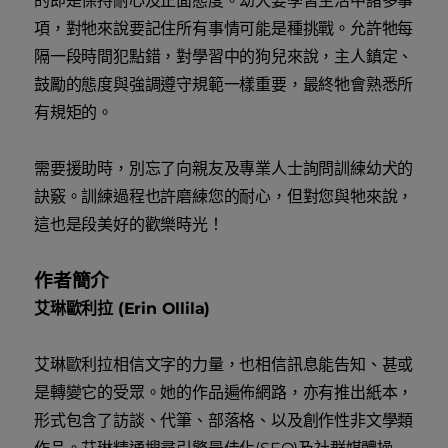
的即是保持耐心及正面態度。幼犬要學習生活中諸多事
項，對牠來說要記住所有事情可能是種挑戰。允許牠每
隔一段時間犯點錯，對學習中的狗兒來說，主人鎮定、
鼓勵的態度與強調遵守規範一樣重要，最終牠會熟悉所
有規矩的。
需要援助時，別忘了向親友及專業人士詢問訓練幼犬的
訣竅。訓練過程也許磨練您的耐心，但對您與牠來說，
這也是段美好的歡樂時光！
作者簡介
艾琳歐利拉 (Erin Ollila)
艾琳歐利拉相信文字的力量，也相信訊息能告知、甚或
是轉變它的受眾。她的作品遍佈網路，亦有推出紙本，
形式包含了訪談、代筆、部落格、以及創作性非文學類