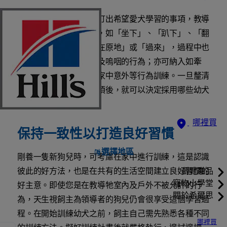
正式開始前，請先列表訂出希望愛犬學習的事項，教導
牠最常用到的基本指令，如「坐下」、「趴下」、「翻
滾」、「握手」、「留在原地」或「過來」，過程中也
一併控制或減少牠吠叫及嗚咽的行為；亦可納入如牽
繩、避免乞食、及防止家中意外等行為訓練。一旦釐清
自己希望愛犬學習的事項後，就可以決定採用哪些幼犬
訓練訣竅了。
哪裡買
保持一致性以打造良好習慣
選擇地區
剛養一隻新狗兒時，可考慮在家中進行訓練，這是認識
彼此的好方法，也是在共有的生活空間建立良好習慣的
瀏覽產品
寵物小學堂
好主意。即使您是在教導牠室內及戶外不被允許的行
關於希爾思
為，天生視飼主為領導者的狗兒仍會很享受這個學習過
程。在開始訓練幼犬之前，飼主自己需先熟悉各種不同
哪裡買