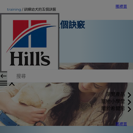
哪裡買
training
訓練幼犬的五個訣竅
訓練幼犬的五個訣竅
訓練
Erin Ollila
|
2016年5月17日
瀏覽產品
寵物小學堂
關於希爾思
哪裡買