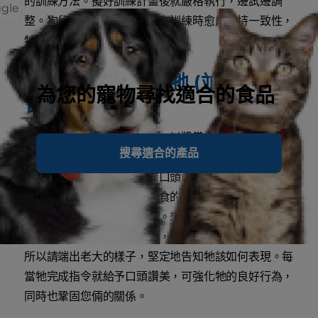
的訓練方法。擬好訓練計畫後就嚴格執行，邊試邊調
ggle
整。狗兒是習慣的動物，您在訓練時愈能保持一致性，
牠的行為也就愈能維持一致性。
以老大的地位訓練牠 (並偶爾以零
為您的寵物尋找適合的食品
食輔助)
零食對幼犬具有高度驅動力。以獎賞為出發點的訓練計
搜尋適合的產品
畫是鼓勵狗兒學習及遵守命令的妙方，但過量的零食會
使體重上升，因此當愛犬靠口頭命令即可做好指定行為
時，建議您逐漸降低牠對零食的依賴。此外，獎賞不是
飼主獨力訓練時的唯一工具。想想在您家，誰是老大？
狗是一種會成群組幫的動物，天生就會追隨幫中老大；
所以請端出老大的樣子，堅定地告知牠該如何表現。每
當牠完成指令就給予口頭讚美，可強化牠的良好行為，
同時也鞏固您倆的關係。