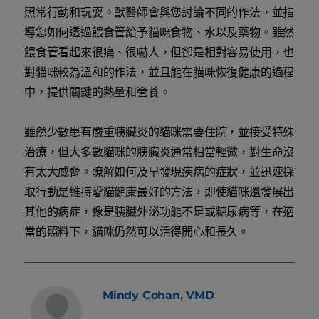
照常行動和玩耍。獸醫師會與您討論不同的作法，並指
導您如何透過餵食管給予貓咪食物、水以及藥物。雖然
餵食管看起來很痛、很嚇人，但卻是相對容易使用，也
對貓咪較為溫和的作法，並且能在貓咪恢復健康的過程
中，提供關鍵的熱量和營養。
雖然少數患有嚴重胰臟炎的貓咪需要住院，並接受特殊
治療，但大多數貓咪的胰臟炎通常相當輕微，對生命沒
有太大威脅。瞭解如何及早發現疾病的症狀，並迅速採
取行動是維持愛貓健康最好的方法，即使貓咪還發展出
其他的病症，像是胰臟外泌功能不足或糖尿病等，在適
當的照料下，貓咪仍然可以活得開心和長久。
Mindy
Cohan, VMD