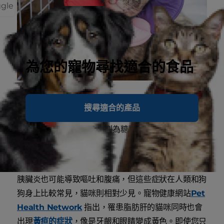
ggle
為您的寵物尋找適合的食品
嗜睡
搜尋適合的產品
脫水
口渴頻尿 (容易被誤判為糖尿病)
食慾差或不願進食
體重減輕
胰臟炎也可能導致嘔吐和腹痛，但這些症狀在人類和狗
狗身上比較常見，貓咪則相對少見。寵物健康網站
Pet
Health Network
指出，罹患脂肪肝的貓咪同時也會
出現
黃疸的症狀
，像是牙齦和眼睛變成黃色。即使您只