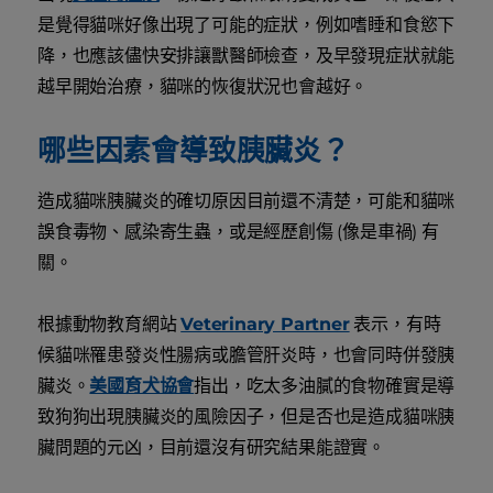
是覺得貓咪好像出現了可能的症狀，例如嗜睡和食慾下
降，也應該儘快安排讓獸醫師檢查，及早發現症狀就能
越早開始治療，貓咪的恢復狀況也會越好。
哪些因素會導致胰臟炎？
造成貓咪胰臟炎的確切原因目前還不清楚，可能和貓咪
誤食毒物、感染寄生蟲，或是經歷創傷 (像是車禍) 有
關。
根據動物教育網站
Veterinary Partner
表示，有時
候貓咪罹患發炎性腸病或膽管肝炎時，也會同時併發胰
臟炎。
美國育犬協會
指出，吃太多油膩的食物確實是導
致狗狗出現胰臟炎的風險因子，但是否也是造成貓咪胰
臟問題的元凶，目前還沒有研究結果能證實。