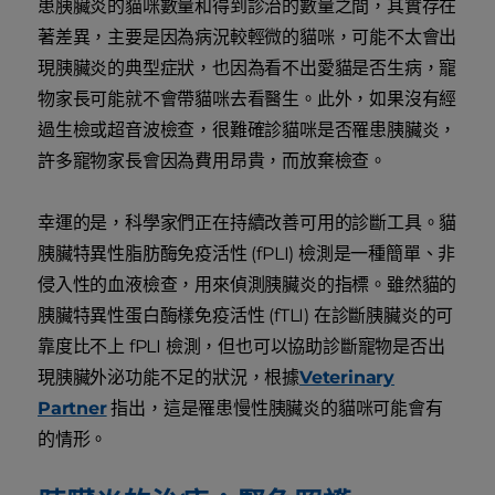
患胰臟炎的貓咪數量和得到診治的數量之間，其實存在
著差異，主要是因為病況較輕微的貓咪，可能不太會出
現胰臟炎的典型症狀，也因為看不出愛貓是否生病，寵
物家長可能就不會帶貓咪去看醫生。此外，如果沒有經
過生檢或超音波檢查，很難確診貓咪是否罹患胰臟炎，
許多寵物家長會因為費用昂貴，而放棄檢查。
幸運的是，科學家們正在持續改善可用的診斷工具。貓
胰臟特異性脂肪酶免疫活性 (fPLI) 檢測是一種簡單、非
侵入性的血液檢查，用來偵測胰臟炎的指標。雖然貓的
胰臟特異性蛋白酶樣免疫活性 (fTLI) 在診斷胰臟炎的可
靠度比不上 fPLI 檢測，但也可以協助診斷寵物是否出
現胰臟外泌功能不足的狀況，根據
Veterinary
Partner
指出，這是罹患慢性胰臟炎的貓咪可能會有
的情形。