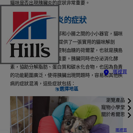
貓咪是否出現胰臟炎的症狀非常重要。
瞭解貓咪胰臟炎的症狀
胰臟是一個夾在貓咪胃部和小腸之間的小小器官，貓咪
雜誌網站
《Catster》
提供了一張實用的貓咪解剖
圖。這個器官負責製造控制血糖的荷爾蒙，也就是胰島
素和升糖素，因此非常重要。胰臟同時也分泌消化酵
素，協助分解脂肪、蛋白質和碳水化合物，也因為負責
哪裡買
的功能範圍廣泛，使得胰臟出現問題時，容易和其他疾
病的症狀混淆，這些症狀包括：
選擇地區
瀏覽產品
寵物小學堂
關於希爾思
哪裡買