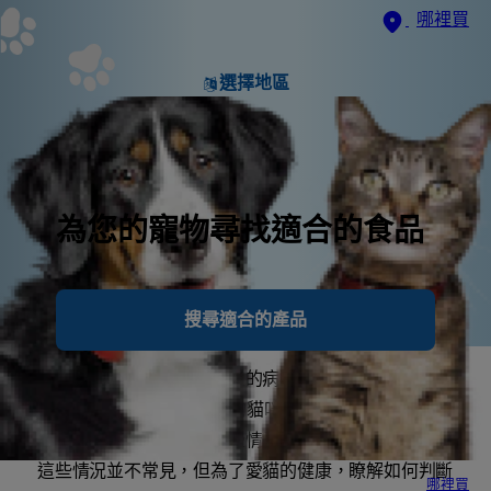
哪裡買
選擇地區
為您的寵物尋找適合的食品
搜尋適合的產品
貓咪胰臟炎是一種胰臟發炎的病症，而根據
康乃爾貓病
醫學中心
表示，低於 2 % 的貓咪會出現此狀況。但胰
臟到底有什麼功能呢？哪些情況會導致胰臟發炎？儘管
這些情況並不常見，但為了愛貓的健康，瞭解如何判斷
哪裡買