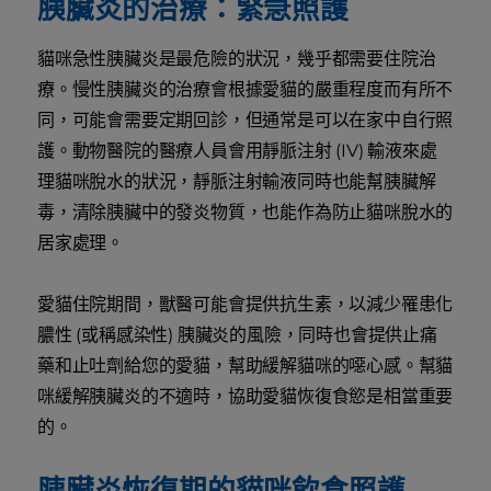
胰臟炎的治療：緊急照護
貓咪急性胰臟炎是最危險的狀況，幾乎都需要住院治
療。慢性胰臟炎的治療會根據愛貓的嚴重程度而有所不
同，可能會需要定期回診，但通常是可以在家中自行照
護。動物醫院的醫療人員會用靜脈注射 (IV) 輸液來處
理貓咪脫水的狀況，靜脈注射輸液同時也能幫胰臟解
毒，清除胰臟中的發炎物質，也能作為防止貓咪脫水的
居家處理。
愛貓住院期間，獸醫可能會提供抗生素，以減少罹患化
膿性 (或稱感染性) 胰臟炎的風險，同時也會提供止痛
藥和止吐劑給您的愛貓，幫助緩解貓咪的噁心感。幫貓
咪緩解胰臟炎的不適時，協助愛貓恢復食慾是相當重要
的。
胰臟炎恢復期的貓咪飲食照護