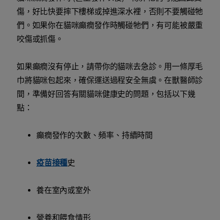
傷，好比快要摔下樓梯或掉進深水裡，否則不要觸碰牠
們。如果你在貓咪癲癇發作時觸碰牠們，有可能被嚴重
咬傷或抓傷。
如果癲癇沒有停止，請帶你的貓咪去急診。用一條厚毛
巾將貓咪包起來，確保運送過程安全無虞。在獸醫師診
間，準備好回答有關貓咪健康史的問題，包括以下幾
點：
癲癇發作的次數、頻率、持續時間
疫苗接種
史
養在室內或室外
營養和餵食情形