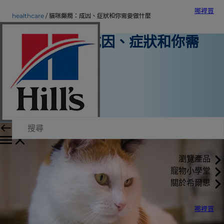
哪裡買
healthcare
貓咪癲癇：成因、症狀和你需要做什麼
貓咪癲癇：成因、症狀和你需
要做什麼
寵物保健
Sarah Wooten 博士
|
2019年12月5日
瀏覽產品
寵物小學堂
關於希爾思
哪裡買