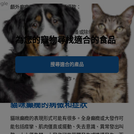
ggle
顱外癲癇可能是以下原因所導致：
肝臟或腎臟疾病
接觸到不適用於貓咪的除蚤或除蜱產品
為您的寵物尋找適合的食品
誤食人類藥物
中暑
感染性疾病
搜尋適合的產品
高血壓
你的貓咪可能因為癲癇而發作，這表示發作的原因是未
知的。
貓咪癲癇的病徵和症狀
貓咪癲癇的表現形式可能有很多。全身癲癇或大發作可
能包括痙攣、肌肉僵直或擺動、失去意識、異常發出叫