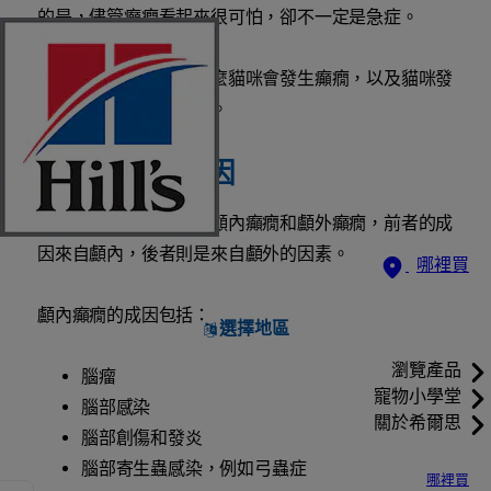
的是，儘管癲癇看起來很可怕，卻不一定是急症。
請繼續閱讀，瞭解為什麼貓咪會發生癲癇，以及貓咪發
生癲癇時你需要做什麼。
貓咪癲癇的原因
貓咪癲癇可分成兩類：顱內癲癇和顱外癲癇，前者的成
因來自顱內，後者則是來自顱外的因素。
哪裡買
顱內癲癇的成因包括：
選擇地區
瀏覽產品
腦瘤
寵物小學堂
腦部感染
關於希爾思
腦部創傷和發炎
腦部寄生蟲感染，例如弓蟲症
哪裡買