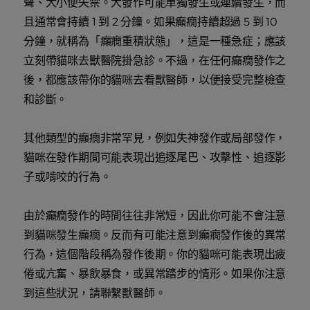
聲、大小便失禁。大發作可能單獨發生或連續發生，而
且通常會持續 1 到 2 分鐘。如果癲癇持續超過 5 到 10
分鐘，就稱為「癲癇重積狀態」，這是一種急症；應該
立刻帶貓咪去獸醫院掛急診。不過，在任何癲癇發作之
後，都應該帶你的貓咪去看獸醫師，以便接受完整檢查
和診斷。
其他類型的癲癇非常罕見，例如失神發作或局部發作，
貓咪在發作期間可能表現出追逐尾巴、攻擊性、追逐影
子或啃咬的行為。
由於癲癇發作的時間往往非常短，因此你可能不會注意
到貓咪發生癲癇。反而有可能注意到癲癇發作後的異常
行為，這個階段稱為發作後期。你的貓咪可能表現出疲
倦或亢奮、暴飲暴食，或異常踏步的情形。如果你注意
到這些狀況，請聯繫獸醫師。