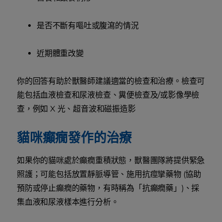
是否不斷有嘔吐或腹瀉的情況
近期體重改變
你的回答有助於獸醫師建議適當的檢查和治療。檢查可
能包括血液檢查和尿液檢查、糞便檢查及/或影像學檢
查，例如 X 光、超音波和磁振造影
貓咪癲癇發作的治療
如果你的貓咪處於癲癇重積狀態，獸醫團隊將提供緊急
照護；可能包括放置靜脈導管、施用抗痙攣藥物 (協助
預防或停止癲癇的藥物，有時稱為「抗癲癇藥」)、採
集血液和尿液樣本進行分析。