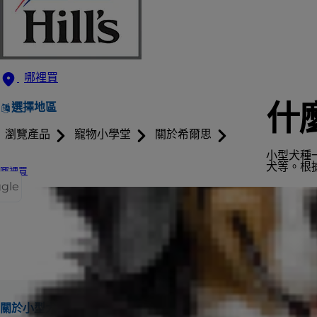
哪裡買
什
選擇地區
瀏覽產品
寵物小學堂
關於希爾思
小型犬種
犬等。根
哪裡買
ggle
關於小型犬
特殊營養需求
小型犬食品
小型犬照護
小型犬創新中心 (Sm