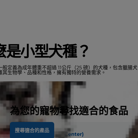
麼是小型犬種？
一般定義為成年體重不超過 11公斤（25 磅）的犬種，包含臘腸
據其生物學、品種和性格，擁有獨特的營養需求。
為您的寵物尋找適合的食品
搜尋適合的產品
all Paws Innovation Center)