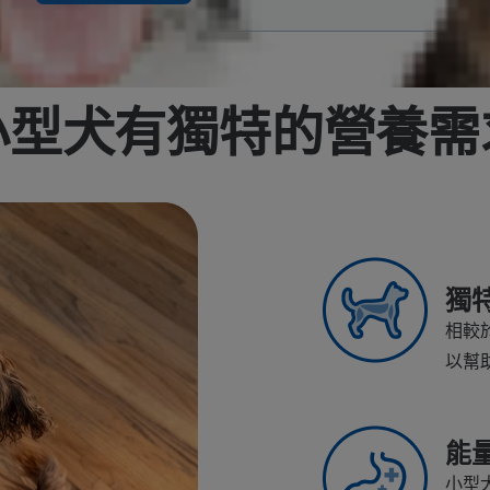
小型犬有獨特的營養需
獨
相較
以幫
能
小型