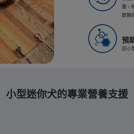
重，
獸醫
預
因小
小型迷你犬的專業營養支援