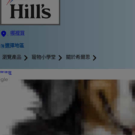
哪裡買
選擇地區
瀏覽產品
寵物小學堂
關於希爾思
哪裡買
ggle
如果您是新手
成犬都需要結
為什麼