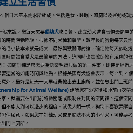
建立生活習慣
 4 個日常基本需求所組成。包括進食、睡眠、如廁以及運動或
一般來說，您每天需要
餵幼犬
吃 3 餐。建立幼犬進食習慣最簡
的時間餵牠吃飯。根據不同犬種和體型，較年長的狗狗每天只需要吃
來的毛小孩本來就是成犬，最好與獸醫師討論，確定牠每天該吃幾
用餐時間餵食愛犬是最簡單的方法。這同時也是確保牠有足夠的乾
間：
如廁訓練是您需要為快樂毛寶貝做的第一件事。即使是經過
學習適當的如廁時間與地點。根據美國育犬協會表示，每 2 到 4
免意外，最好是每天一大早就帶牠出去上廁所，並在您出門上班前
tnership for Animal Welfare)
建議您在返家後和睡前再次帶
在家，就需要在出門前將牠關籠或限制在封閉的空間裡。這個空間
，但不能大到可以漫步的程度。就像人類一樣，狗狗不喜歡弄髒自
前忍住尿意。如果您在訓練幼犬或是膀胱不大的小型犬，可能要考
牠出門上廁所。