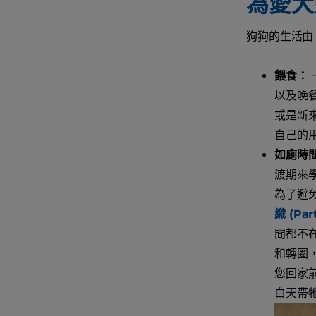
為愛犬
狗狗的生活由
餵食：
以及晚餐
或是新
自己的
如廁時
渡期來
為了避
織 (Par
間都不
和轉圈
您回家
白天帶