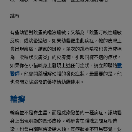
跳蚤
有些幼貓對跳蚤的唾液過敏；又稱為「跳蚤叮咬性過敏
反應」或跳蚤過敏。如果幼貓罹患此病症，牠的皮膚上
會出現瘙癢、結痂的斑疹。單次的跳蚤啃咬也會造成稱
為「粟粒狀皮膚炎」的皮膚病，引起同樣不適的症狀。
如果你在小貓咪身上發現上述任何症狀，請立即聯絡
獸
醫師
，他會開藥緩解幼貓的發炎症狀，最重要的是，他
也會開立除跳蚤的藥物給幼貓使用。
輪癬
輪癬並不是寄生蟲，而是感染黴菌的一種病症，讓幼貓
身上出現明顯的圓形皮疹。輪癬會在貓咪之間互相傳
染，也會由貓咪傳染給人類。其症狀並不容易察覺，要