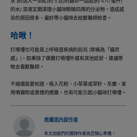
水 (約加入一茶匙(約 5 克)的鹽到一品脫(約 470 毫升)
的水) 溶液定期清理小貓咪眼睛四周的分泌物。造成感
染的原因很多，最好帶小貓咪去給獸醫師檢查。
哈啾！
打噴嚏也可能是上呼吸道疾病的前兆 (常稱為「貓流
感」)，如果除了偶爾打噴嚏外還有其他症狀，建議帶
牠去看獸醫師。
不過還是要知道，吸入花粉、小草葉或草籽、灰塵、家
用噴霧劑或香煙的煙霧，也有可能引起小貓咪打噴嚏。
希爾思內部作者
本文由我們的團隊作者為您精心準備。