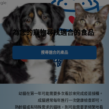
ggle
為您的寵物尋找適合的食品
搜尋適合的產品
貓咪健康小知識
您的貓多久該看一次獸醫？
幼貓在第一年可能需要多次看診來完成疫苗接種。
成貓通常每年進行一次健康檢查即可。
熟齡貓或有特殊需求的貓咪，則可能需要更頻繁地看