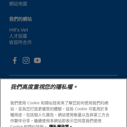
網站地圖
我們的網站
Hill’s Vet
人才招募
收容所合作
我們高度重視您的隱私權。
我們使用 Cookie 和類似技術來了解您如何使用我們的網
© 2025 Hill's Pet Nutrition, Inc.
站，並為您打造更優質的體驗。這些 Cookie 可能用於多
All rights reserved.
種用途，包括個人化廣告、網站使用衡量以及與第三方合
As used herein, denotes registered trademark status
作夥伴分享。繼續使用本網站即表示您同意我們使用
in the U.S. only; registration status in other
Cookie 和類似技術。
隱私權政策。
geographies may be different. Your use of this site is