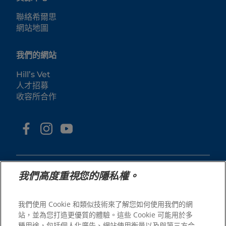
聯絡希爾思
網站地圖
我們的網站
Hill’s Vet
人才招募
收容所合作
我們高度重視您的隱私權。
我們使用 Cookie 和類似技術來了解您如何使用我們的網
© 2025 Hill's Pet Nutrition, Inc.
站，並為您打造更優質的體驗。這些 Cookie 可能用於多
All rights reserved.
種用途，包括個人化廣告、網站使用衡量以及與第三方合