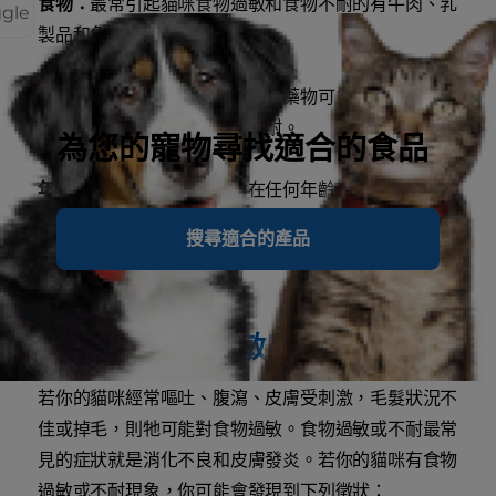
食物：
最常引起貓咪食物過敏和食物不耐的有牛肉、乳
ggle
製品和魚肉。
損傷：
發炎、感染、手術及某些藥物可能損害消化系
統，並導致食物過敏或食物不耐。
為您的寵物尋找適合的食品
年齡：
食物過敏和食物不耐在任何年齡皆可能發生。
搜尋適合的產品
品種：
某些貓咪品種較容易發生食物過敏或不耐，包含
暹羅貓。
我的貓咪對食物敏感嗎？
若你的貓咪經常嘔吐、腹瀉、皮膚受刺激，毛髮狀況不
佳或掉毛，則牠可能對食物過敏。食物過敏或不耐最常
見的症狀就是消化不良和皮膚發炎。若你的貓咪有食物
過敏或不耐現象，你可能會發現到下列徵狀：