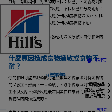
質類。有時稱作「對食物的不良面反應」，定義為對於
食物或食品添加物的異常反應。不良反應共分為兩類：
牽涉到免疫系統的不良反應 (一般稱為食物過敏)，和非
因免疫成分引起的不良反應 (一般稱為食物不耐)。
過敏可能持續終身，所以務必將過敏原徹底自你貓咪的
飲食中排除。
什麼原因造成食物過敏或食物不
哪裡買
耐？
選擇地區
你的貓咪可能會經過數月甚至數年才會罹患對特定食物
瀏覽產品
的過敏症。然而，一旦過敏了，幾乎會永遠對該食物產
寵物小學堂
生不良反應。過敏反應最常因蛋白質來源而起，通常是
關於希爾思
食物裡的肉類造成的。
哪裡買