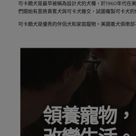
可卡頗犬是最早被稱為設計犬的犬種，於1960年代
們開始有意將貴賓犬與可卡犬雜交，試圖複製可卡犬的
可卡頗犬是優秀的伴侶犬和家庭寵物。美國養犬俱樂部
領養寵物，