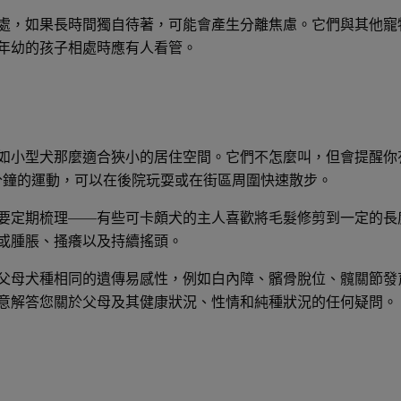
處，如果長時間獨自待著，可能會產生分離焦慮。它們與其他寵
年幼的孩子相處時應有人看管。
如小型犬那麼適合狹小的居住空間。它們不怎麼叫，但會提醒你
 分鐘的運動，可以在後院玩耍或在街區周圍快速散步。
要定期梳理——有些可卡頗犬的主人喜歡將毛髮修剪到一定的長
或腫脹、搔癢以及持續搖頭。
父母犬種相同的遺傳易感性，例如白內障、髕骨脫位、髖關節發
意解答您關於父母及其健康狀況、性情和純種狀況的任何疑問。