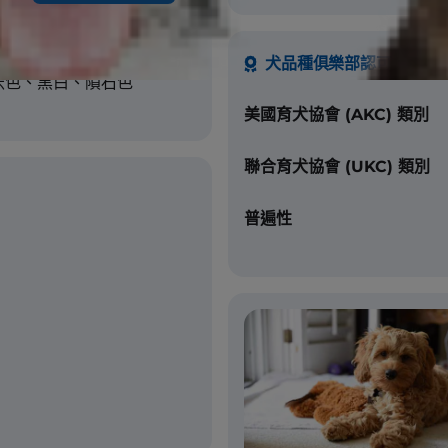
、紅色、棕色、黑貂色、奶
犬品種俱樂部認可
米色、黑白、隕石色
美國育犬協會 (AKC) 類別
聯合育犬協會 (UKC) 類別
普遍性