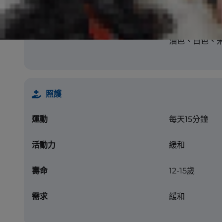
毛髮質地
直髮至捲髮
毛色
黑色、棕褐色
油色、白色、
照護
運動
每天15分鐘
活動力
緩和
壽命
12-15歲
需求
緩和