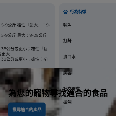
行為特徵
5-9公斤 雄性「最大」：9-
吠叫
-9公斤 最大：9-29公斤
打鼾
：38公分或更小；雄性「巨
或更大
流口水
38公分或更小；雄性：41
美容
社交需求
為您的寵物尋找適合的食品
掘洞
搜尋適合的產品