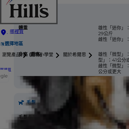
體型
體重
雄性「迷你」：
哪裡買
29公斤
雌性「迷你」：5
選擇地區
身高 (肩高)
雄性「微型」
瀏覽產品
寵物小學堂
關於希爾思
型」：41公分
雌性「微型」：
哪裡買
公分或更大
ggle
毛髮
毛髮長度
從短到長