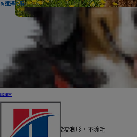
選擇地區
可卡頗犬是個
外貌特徵
簡介
個性
需要注意的事
歷史
哪裡買
外貌特徵
皮毛無味，捲毛或波浪形，不除毛