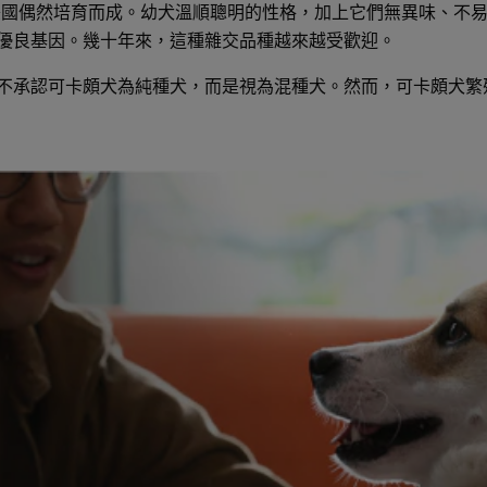
在美國偶然培育而成。幼犬溫順聰明的性格，加上它們無異味、不
優良基因。幾十年來，這種雜交品種越來越受歡迎。
不承認可卡頗犬為純種犬，而是視為混種犬。然而，可卡頗犬繁