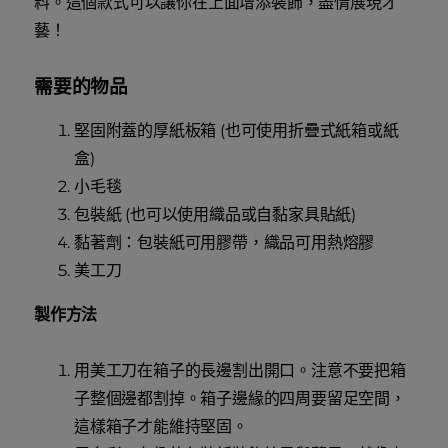
料。這個款式可以讓你在上面增添裝飾，盡情展現才
藝！
需要的物品
堅固附蓋的厚紙板箱 (也可使用折疊式紙箱或紙
盒)
小毛毯
包裝紙 (也可以使用織品或自黏家具貼紙)
黏著劑：包裝紙可用膠帶，織品可用熱熔膠
美工刀
製作方法
用美工刀在箱子的長邊割出開口。注意不要把箱
子整個邊都割掉。箱子邊緣的四周要留足空間，
這樣箱子才能維持堅固。