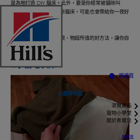
是為牠打造 DIY 貓床。此外，要是你經常被貓咪叫
醒，那麼一個超讚的全新貓床，可能也會帶給你一夜好
眠！
本文將提供四個創意無限、物超所值的好方法，讓你自
己動手打造貓床：
1.小貓毛衣床
哪裡買
選擇地區
瀏覽產品
寵物小學堂
關於希爾思
哪裡買