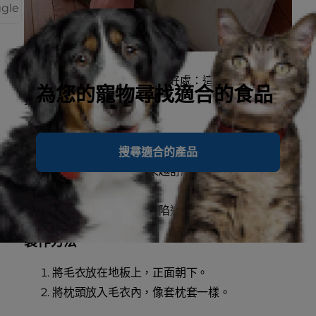
ggle
有誰不喜愛毛衣的舒服觸感？好處：這款貓床不到五分
為您的寵物尋找適合的食品
鐘就能製作完成
需要的物品
搜尋適合的產品
大尺寸舊毛衣 (摸起來越舒服越好，例如羊毛或
厚棉材質)
柔軟的大床枕 (貓咪能陷進去的枕頭)
製作方法
將毛衣放在地板上，正面朝下。
將枕頭放入毛衣內，像套枕套一樣。