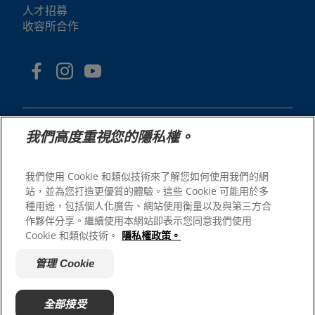
人才招募
收容所合作
我們高度重視您的隱私權。
我們使用 Cookie 和類似技術來了解您如何使用我們的網
© 2025 Hill's Pet Nutrition, Inc.
站，並為您打造更優質的體驗。這些 Cookie 可能用於多
All rights reserved.
種用途，包括個人化廣告、網站使用衡量以及與第三方合
As used herein, denotes registered trademark status
作夥伴分享。繼續使用本網站即表示您同意我們使用
in the U.S. only; registration status in other
Cookie 和類似技術。
隱私權政策。
geographies may be different. Your use of this site is
subject to our terms.
管理 Cookie
網站條款與條件
法律聲明
隱私權政策
管理 Cookie
關於廣告
全部接受