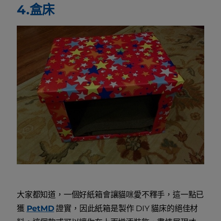
4.盒床
大家都知道，一個好紙箱會讓貓咪愛不釋手，這一點已
獲
PetMD
證實，因此紙箱是製作 DIY 貓床的絕佳材