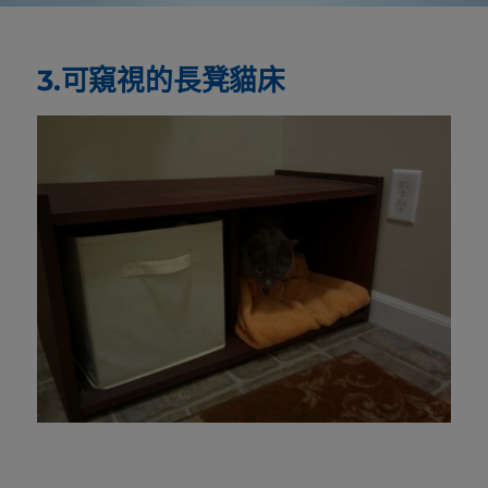
3.可窺視的長凳貓床