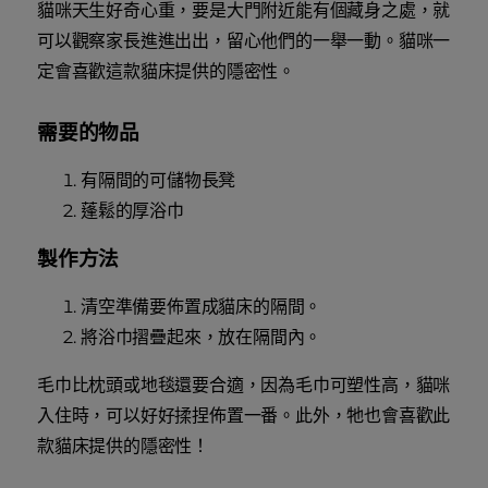
貓咪天生好奇心重，要是大門附近能有個藏身之處，就
可以觀察家長進進出出，留心他們的一舉一動。貓咪一
定會喜歡這款貓床提供的隱密性。
需要的物品
有隔間的可儲物長凳
蓬鬆的厚浴巾
製作方法
清空準備要佈置成貓床的隔間。
將浴巾摺疊起來，放在隔間內。
毛巾比枕頭或地毯還要合適，因為毛巾可塑性高，貓咪
入住時，可以好好揉捏佈置一番。此外，牠也會喜歡此
款貓床提供的隱密性！