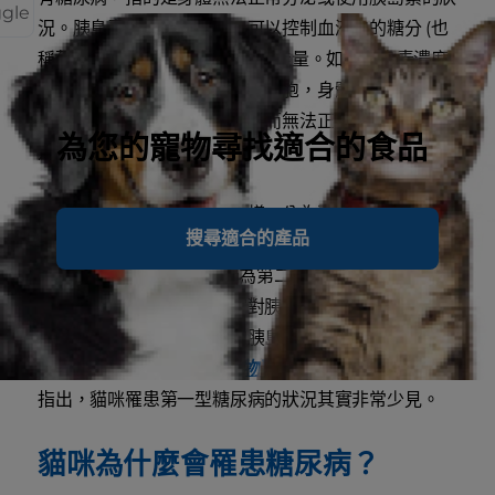
ggle
況。胰島素由胰臟所分泌，可以控制血液中的糖分 (也
稱葡萄糖) 進入身體細胞以提供能量。如果胰島素濃度
不足，葡萄糖就無法正常進入細胞，身體會轉而開始分
解脂肪和蛋白質以產生能量，而無法正常利用的葡萄糖
為您的寵物尋找適合的食品
則會大量滯留在血液中。
貓咪的糖尿病也和人類的一樣，分為兩型：胰島素依賴
搜尋適合的產品
型 (又稱為第一型)，也就是身體本身無法繼續分泌胰島
素；非胰島素依賴型 (又稱為第二型)，表示身體無法分
泌足夠胰島素，或組織器官對胰島素的反應敏感度降
低，代表需要比平常更多的胰島素，才能幫助身體正常
利用葡萄糖，根據
VCA 動物醫院 (VCA Hospitals)
指出，貓咪罹患第一型糖尿病的狀況其實非常少見。
貓咪為什麼會罹患糖尿病？