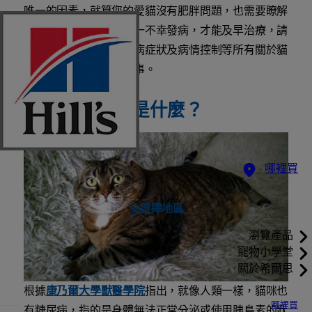
唯一的因素，就算您的愛貓沒有肥胖問題，也需要瞭解
糖尿病的臨床症狀，萬一不幸發病，才能及早治療，請
繼續閱讀，以認識糖尿病症狀及病情控制等所有關於貓
咪糖尿病您需要知道的事。
貓咪的糖尿病是什麼？
哪裡買
選擇地區
瀏覽產品
寵物小學堂
關於希爾思
根據
康乃爾大學獸醫學院
指出，就像人類一樣，貓咪也
哪裡買
有糖尿病，指的是身體無法正常分泌或使用胰島素的狀