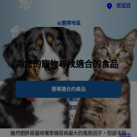
哪裡買
選擇地區
為您的寵物尋找適合的食品
搜尋適合的產品
隨著寵物肥胖的比例不斷增加，也有越來越多的寵物罹
患糖尿病，根據
班菲德動物醫院 (Banfield Pet
Hospital)
發布的年度寵物健康報告 (the Annual
State of Pet Health Report) 指出，在 2006 年到
2015 年間，貓咪糖尿病的盛行率增加超過 18 % 以上。
雖然肥胖是貓咪罹患糖尿病最大的風險因子，但卻不是
哪裡買