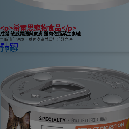
<p>希爾思寵物食品</p>
成貓 敏感胃腸與皮膚 雞肉佐蔬菜主食罐
幫助消化健康，滋潤皮膚並增加毛髮光澤
馬上購買
了解更多