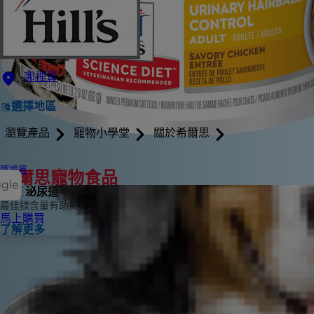
哪裡買
選擇地區
瀏覽產品
寵物小學堂
關於希爾思
哪裡買
希爾思寵物食品
ggle
成貓 泌尿道毛球控制主食罐頭 香嫩雞肉
最佳鎂含量有助於整體泌尿系統健康
馬上購買
了解更多