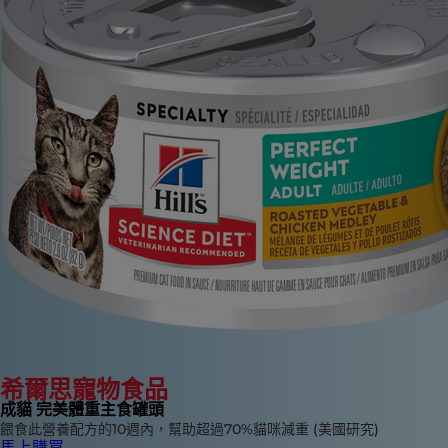
希爾思寵物食品
成貓 完美體重主食罐頭
餵食此營養配方的10週內，幫助超過70%貓咪減重 (美國研究)
馬上購買