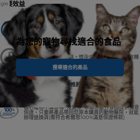
主要效益
ggle
建議用於
1-6歲成貓
為您的寵物尋找適合的食品
不建議用於
幼貓、懷孕或授乳母貓。懷孕或授乳期間，愛貓應轉
換至希爾思寵物食品幼貓。
搜尋適合的產品
No.1 美國獸醫師第一推薦
擔心寵物不滿意嗎?沒關係! 希爾思處方食品提供滿意
保證，只要將產品帶回您原本購買的動物醫院，就能
辦理退換貨(需符合希爾思100%滿意保證條款)