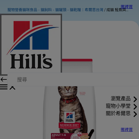
哪裡買
寵物營養貓咪食品 - 貓飼料 - 貓罐頭 - 貓乾糧｜希爾思台灣
成貓 鮭魚與糙米特調食譜
瀏覽產品
寵物小學堂
關於希爾思
哪裡買