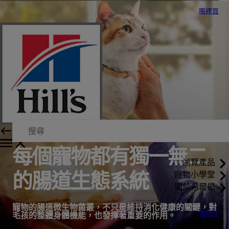
哪裡買
每個寵物都有獨一無二
瀏覽產品
的腸道生態系統
寵物小學堂
關於希爾思
寵物的腸道微生物菌叢，不只是維持消化健康的關鍵，對
哪裡買
毛孩的整體身體機能，也發揮著重要的作用。