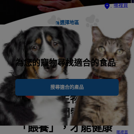
哪裡買
選擇地區
為您的寵物尋找適合的食品
微生物菌叢是由細菌
搜尋適合的產品
和其他微生物組成的
網絡，它們需要被
「餵養」，才能健康
哪裡買