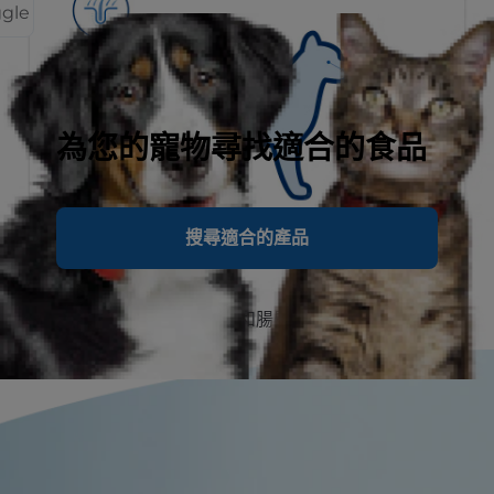
ggle
為您的寵物尋找適合的食品
搜尋適合的產品
微生物菌叢包含真皮、皮膚和腸胃道。