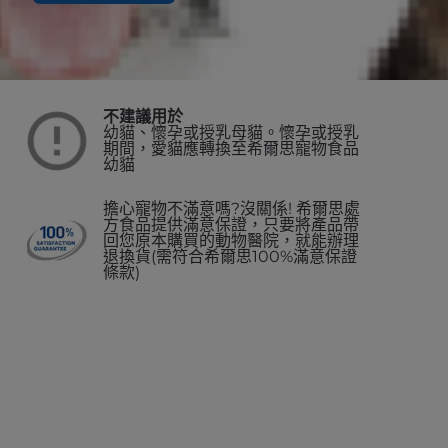
不建議用於
幼貓、懷孕或授乳母貓。懷孕或授乳
期間，愛貓應轉換至希爾思寵物食品
幼貓
擔心寵物不滿意嗎?沒關係! 希爾思處
方食品提供滿意保證，只要將產品帶
回您原本購買的動物醫院，就能辦理
退換貨(需符合希爾思100%滿意保證
條款)