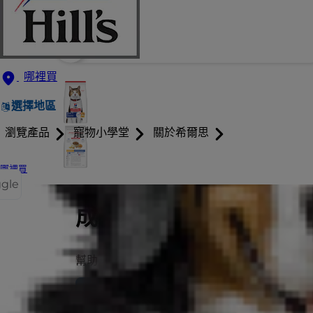
哪裡買
選擇地區
瀏覽產品
寵物小學堂
關於希爾思
哪裡買
ggle
希爾思寵物食品
成貓 7歲以上
幫助熟齡貓活力滿滿、毛髮亮麗
立即選購
搜尋收容所/動物醫院