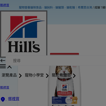
哪裡買
寵物營養貓咪食品 - 貓飼料 - 貓罐頭 - 貓乾糧｜希爾思台灣
成貓 7
瀏覽產品
寵物小學堂
關於希爾思
哪裡買
哪裡買