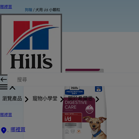
哪裡買
狗糧
犬用 i/d 小顆粒
瀏覽產品
寵物小學堂
關於希爾思
哪裡買
哪裡買