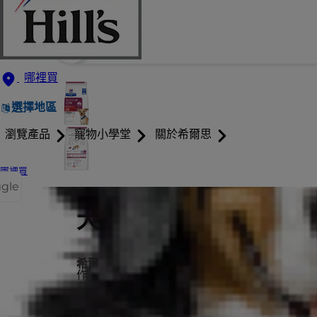
哪裡買
選擇地區
瀏覽產品
寵物小學堂
關於希爾思
哪裡買
ggle
希爾思處方食品
犬用 i/d 小顆粒
希爾思處方食品犬用 i/d
是美味的高消化性營養
作，風味絕佳。
採用希爾思的突破性
ActivBiome+ 益菌纖
證能迅速活化腸道微生物菌叢，支持消化系統健