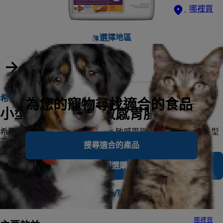
哪裡買
選擇地區
希爾思寵物食品
為您的寵物尋找適合的食品
小型及迷你成犬 敏感胃腸與皮膚
希爾思寵物食品 小型及迷你成犬 敏感胃腸與皮膚乾糧，為小型
犬特製的溫和顧胃配方，滋潤皮膚並增加毛髮光澤
搜尋適合的產品
立即選購
搜尋收容所/動物醫院
哪裡買