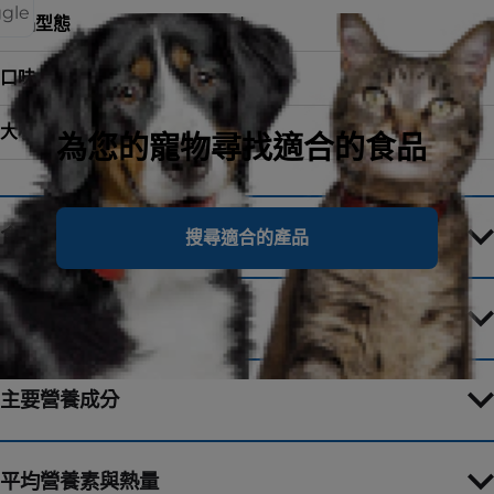
ggle
食品型態
Dry Food
口味
雞肉特調食譜
大小
1.81 kg
為您的寵物尋找適合的食品
食材
搜尋適合的產品
餵食指南
主要營養成分
平均營養素與熱量