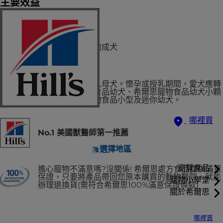
主要效益
建議用於
敏感胃腸與皮膚的成犬
不建議用於
幼犬、懷孕或授乳母犬。懷孕或授乳期間，愛犬應轉
換至希爾思寵物食品幼犬、希爾思寵物食品幼犬小顆
粒、或希爾思寵物食品小型及迷你幼犬。
哪裡買
No.1 美國獸醫師第一推薦
選擇地區
瀏覽產品
擔心寵物不滿意嗎?沒關係! 希爾思處方食品提供滿意
保證，只要將產品帶回您原本購買的動物醫院，就能
寵物小學堂
辦理退換貨(需符合希爾思100%滿意保證條款)
關於希爾思
哪裡買