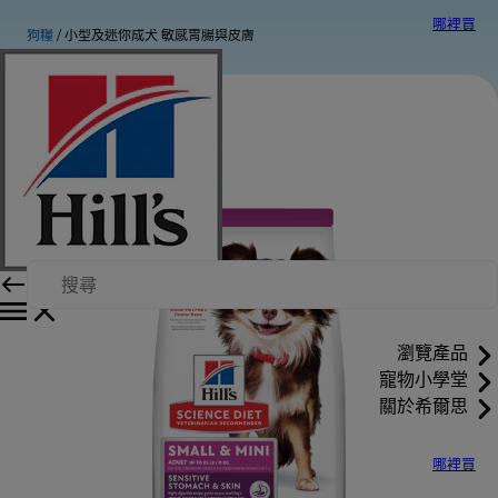
哪裡買
狗糧
小型及迷你成犬 敏感胃腸與皮膚
瀏覽產品
寵物小學堂
關於希爾思
哪裡買