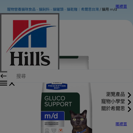
哪裡買
寵物營養貓咪食品 - 貓飼料 - 貓罐頭 - 貓乾糧｜希爾思台灣
貓用 m/d
瀏覽產品
寵物小學堂
關於希爾思
哪裡買