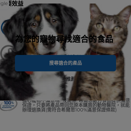
主要效益
ggle
建議用於
Adult Dogs
為您的寵物尋找適合的食品
不建議用於
puppies and pregnant or nursing
搜尋適合的產品
No.1 美國獸醫師第一推薦
擔心寵物不滿意嗎?沒關係! 希爾思處方食品提供滿意
保證，只要將產品帶回您原本購買的動物醫院，就能
辦理退換貨(需符合希爾思100%滿意保證條款)