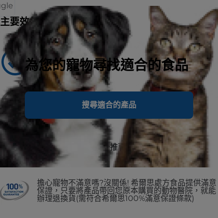
ggle
主要效益
建議用於
為您的寵物尋找適合的食品
Adult Dogs
不建議用於
搜尋適合的產品
puppies and pregnant or nursing
No.1 美國獸醫師第一推薦
擔心寵物不滿意嗎?沒關係! 希爾思處方食品提供滿意
保證，只要將產品帶回您原本購買的動物醫院，就能
辦理退換貨(需符合希爾思100%滿意保證條款)