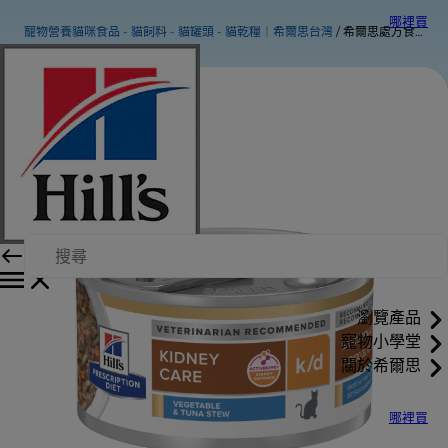
哪裡買
寵物營養貓咪食品 - 貓飼料 - 貓罐頭 - 貓乾糧｜希爾思台灣
希爾思處方食品 貓用k/d鮪魚燉蔬菜罐頭
瀏覽產品
寵物小學堂
關於希爾思
哪裡買