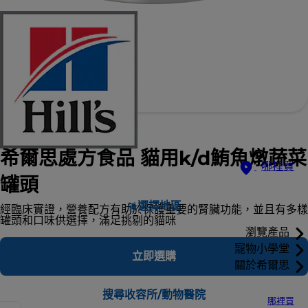
希爾思處方食品 貓用k/d鮪魚燉蔬菜
哪裡買
罐頭
選擇地區
經臨床實證，營養配方有助於保護重要的腎臟功能，並且有多樣
罐頭和口味供選擇，滿足挑剔的貓咪
瀏覽產品
寵物小學堂
立即選購
關於希爾思
搜尋收容所/動物醫院
哪裡買