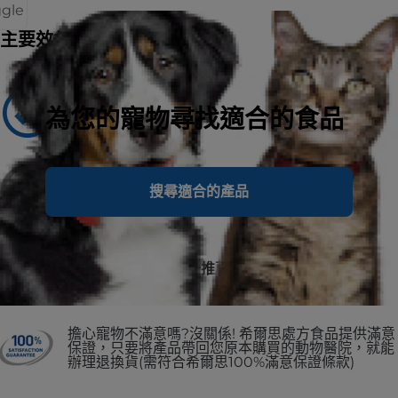
ggle
主要效益
建議用於
為您的寵物尋找適合的食品
Adult Dogs
不建議用於
搜尋適合的產品
puppies and pregnant or nursing
No.1 美國獸醫師第一推薦
擔心寵物不滿意嗎?沒關係! 希爾思處方食品提供滿意
保證，只要將產品帶回您原本購買的動物醫院，就能
辦理退換貨(需符合希爾思100%滿意保證條款)