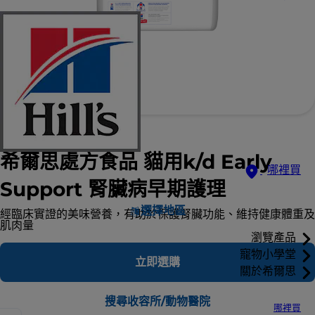
希爾思處方食品 貓用k/d Early
哪裡買
Support 腎臟病早期護理
選擇地區
經臨床實證的美味營養，有助於保護腎臟功能、維持健康體重及
肌肉量
瀏覽產品
寵物小學堂
立即選購
關於希爾思
搜尋收容所/動物醫院
哪裡買