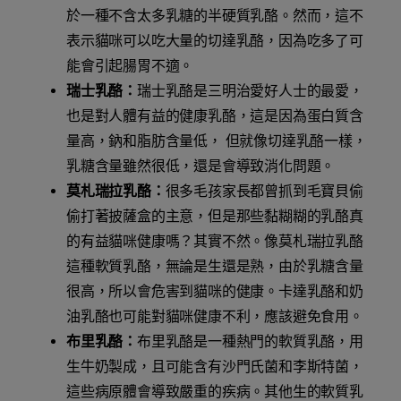
於一種不含太多乳糖的半硬質乳酪。然而，這不
表示貓咪可以吃大量的切達乳酪，因為吃多了可
能會引起腸胃不適。
瑞士乳酪：
瑞士乳酪是三明治愛好人士的最愛，
也是對人體有益的健康乳酪，這是因為蛋白質含
量高，鈉和脂肪含量低， 但就像切達乳酪一樣，
乳糖含量雖然很低，還是會導致消化問題。
莫札瑞拉乳酪：
很多毛孩家長都曾抓到毛寶貝偷
偷打著披薩盒的主意，但是那些黏糊糊的乳酪真
的有益貓咪健康嗎？其實不然。像莫札瑞拉乳酪
這種軟質乳酪，無論是生還是熟，由於乳糖含量
很高，所以會危害到貓咪的健康。卡達乳酪和奶
油乳酪也可能對貓咪健康不利，應該避免食用。
布里乳酪：
布里乳酪是一種熱門的軟質乳酪，用
生牛奶製成，且可能含有沙門氏菌和李斯特菌，
這些病原體會導致嚴重的疾病。其他生的軟質乳