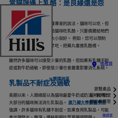
當貓咪遇上乳酪：是良緣還是怨
偶？
貓咪可以吃乳酪嗎？根據專家的說法，貓咪可以吃，但
只能適量。如果飼主要給貓咪吃乳酪，只要偶爾給牠們
一小塊品嘗，大約骰子大小就好。 例如，您可以限制
小貓只有在餵藥的時候才吃，把藥丸塞進乳酪裡。
雖然許多貓咪可以接受少量的乳酪，但如果有乳糖不耐
哪裡買
症或對牛奶過敏，即使是少量也會嚴重影響消化系統。
選擇地區
乳製品不耐症及過敏
瀏覽產品
長期以來，人類總是以為貓咪最愛牛奶或奶油，實際上
寵物小學堂
關於希爾思
大部分的貓咪無法消化乳製品。
康乃爾大學獸醫學院
強調，許多貓咪有乳糖不耐症，如果食用乳製品，可能
哪裡買
會出現發炎、腹瀉、便秘和嘔吐等胃腸道問題。