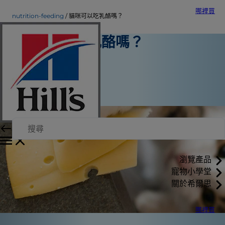
哪裡買
nutrition-feeding
貓咪可以吃乳酪嗎？
貓咪可以吃乳酪嗎？
營養與餵食
Christine O'Brien
|
2021年9月1日
瀏覽產品
寵物小學堂
關於希爾思
哪裡買