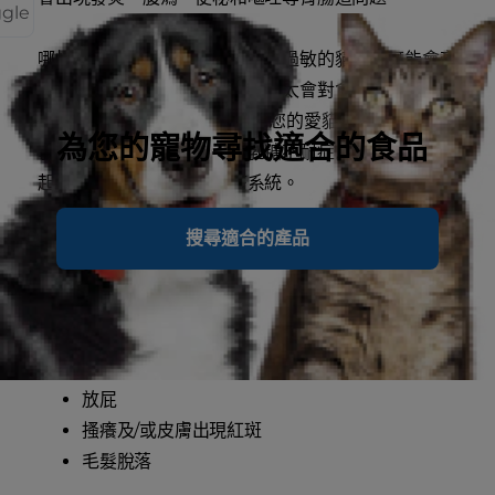
ggle
哪怕只吃一小口乳酪，對乳製品過敏的貓咪也可能會產
生不適反應。一般來說，貓咪不太會對食物過敏，但乳
製品、魚類和紅肉例外。 如果您的愛貓對乳製品過
為您的寵物尋找適合的食品
敏，吃到乳酪時可能會像有乳糖不耐症的小貓一般，引
起消化問題，甚至影響免疫系統。
搜尋適合的產品
貓咪吃含乳糖的製品後，會產生的常見食物過敏跡象包
括：
嘔吐
腹瀉
放屁
搔癢及/或皮膚出現紅斑
毛髮脫落