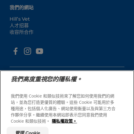
我們的網站
Hill’s Vet
人才招募
收容所合作
我們高度重視您的隱私權。
我們使用 Cookie 和類似技術來了解您如何使用我們的網
© 2025 Hill's Pet Nutrition, Inc.
站，並為您打造更優質的體驗。這些 Cookie 可能用於多
All rights reserved.
種用途，包括個人化廣告、網站使用衡量以及與第三方合
As used herein, denotes registered trademark status
作夥伴分享。繼續使用本網站即表示您同意我們使用
in the U.S. only; registration status in other
Cookie 和類似技術。
隱私權政策。
geographies may be different. Your use of this site is
subject to our terms.
管理 Cookie