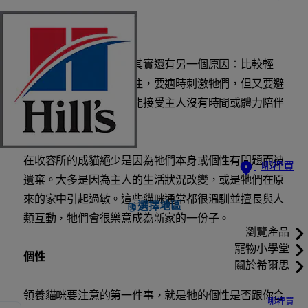
成貓的包容力
領養成貓而不領養幼貓其實還有另一個原因：比較輕
鬆。幼貓需要大量的關注，要適時刺激牠們，但又要避
免牠們闖禍。成貓比較能接受主人沒有時間或體力陪伴
牠們，幼貓則不然。
在收容所的成貓絕少是因為牠們本身或個性有問題而被
哪裡買
遺棄。大多是因為主人的生活狀況改變，或是牠們在原
來的家中引起過敏。這些貓咪通常都很溫馴並擅長與人
選擇地區
類互動，牠們會很樂意成為新家的一份子。
瀏覽產品
寵物小學堂
個性
關於希爾思
領養貓咪要注意的第一件事，就是牠的個性是否跟你合
哪裡買