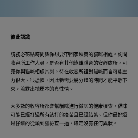
彼此認識
請務必花點時間與你想要帶回家領養的貓咪相處。詢問
收容所工作人員，是否有其他遠離貓舍的安靜處所，可
讓你與貓咪相處片刻。待在收容所裡對貓咪而言可能壓
力很大、很恐懼，因此牠需要幾分鐘的時間才能平靜下
來，流露出牠原本的真性情。
大多數的收容所都會幫貓咪進行徹底的健康檢查，貓咪
可能已經打過所有該打的疫苗且已經結紮。但你最好還
是仔細的從頭到腳檢查一遍，確定沒有任何異狀。