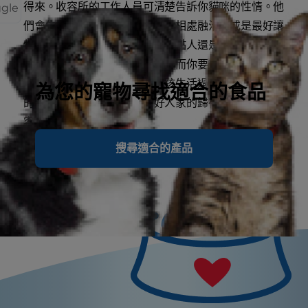
得來。收容所的工作人員可清楚告訴你貓咪的性情。他
ggle
們會告訴你貓咪與其他動物是否相處融洽，或是最好讓
牠獨處。他們也會告訴你貓咪是黏人還是鎮定從容。如
果家中已有好幾隻貓咪與狗狗，而你要帶新貓咪回家領
養，請選擇以前曾經跟其他毛孩生活過的貓咪。無論牠
為您的寵物尋找適合的食品
的背景為何，所有的貓咪去好人家的歸宿，一定比在收
容所過得快樂。
搜尋適合的產品