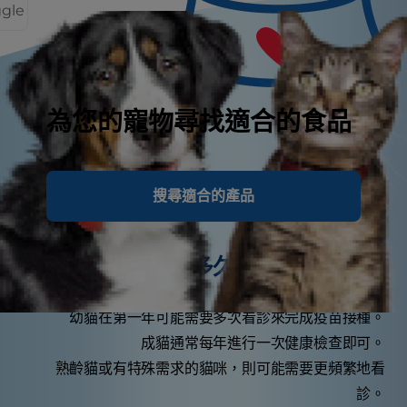
ggle
為您的寵物尋找適合的食品
貓咪健康小知識
搜尋適合的產品
您的貓多久該看一次獸醫？
幼貓在第一年可能需要多次看診來完成疫苗接種。
成貓通常每年進行一次健康檢查即可。
熟齡貓或有特殊需求的貓咪，則可能需要更頻繁地看
診。