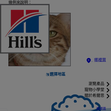
幾例來說明：
哪裡買
選擇地區
瀏覽產品
寵物小學堂
關於希爾思
哪裡買