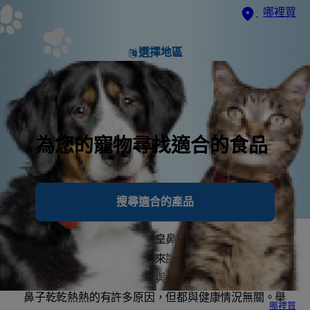
哪裡買
選擇地區
為您的寵物尋找適合的食品
搜尋適合的產品
剷屎官常有的疑問，就是貓皇鼻子如果乾乾熱熱的，是
不是表示主子生病了。簡單來說答案是「否」。健康貓
皇的鼻子一天中可能會在乾與濕之間變換好幾次。貓皇
鼻子乾乾熱熱的有許多原因，但都與健康情況無關。舉
哪裡買