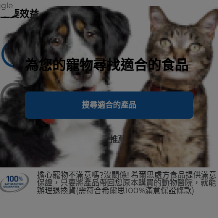
ggle
主要效益
建議用於
Adult Dogs
為您的寵物尋找適合的食品
不建議用於
puppies and pregnant or nursing
搜尋適合的產品
No.1 美國獸醫師第一推薦
擔心寵物不滿意嗎?沒關係! 希爾思處方食品提供滿意
保證，只要將產品帶回您原本購買的動物醫院，就能
辦理退換貨(需符合希爾思100%滿意保證條款)