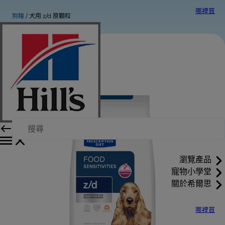
哪裡買
狗糧
犬用 z/d 原顆粒
瀏覽產品
寵物小學堂
關於希爾思
哪裡買