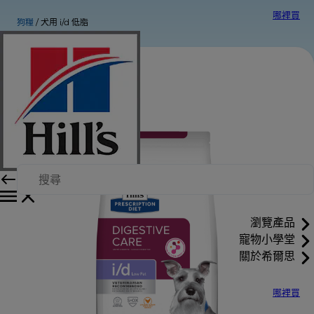
哪裡買
狗糧
犬用 i/d 低脂
瀏覽產品
寵物小學堂
關於希爾思
哪裡買