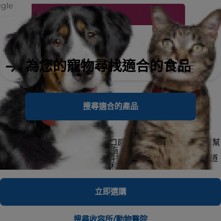
ggle
為您的寵物尋找適合的食品
搜尋適合的產品
希爾思處方食品
犬用 i/d 低脂
希爾思處方食品犬用 i/d低脂
是口感極佳的低脂營養配方，可幫
助改善狗狗的消化不良及管理血脂。 搭配希爾思突破性的
ActivBiome+ 益菌纖活+
成分科技，臨床實證可快速激活腸道
微生物菌叢，支持寵物消化系統和整體健康。
立即選購
搜尋收容所/動物醫院