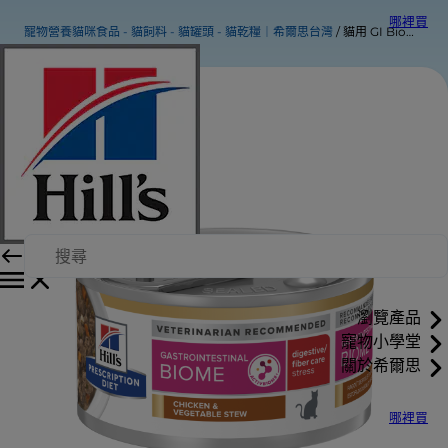
哪裡買
寵物營養貓咪食品 - 貓飼料 - 貓罐頭 - 貓乾糧｜希爾思台灣
貓用 GI Biome健康腸菌叢 紓解緊迫 雞肉燉蔬菜罐頭
瀏覽產品
寵物小學堂
關於希爾思
哪裡買