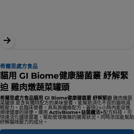
希爾思處方食品
貓用 GI Biome健康腸菌叢 紓解緊
迫 雞肉燉蔬菜罐頭
希爾思處方食品貓用 GI Biome健康腸菌叢 紓解緊迫
雞肉燉蔬
菜罐頭 是含有獨特配方的美味營養，能幫助消化不良的貓咪減
輕壓力。此臨床營養，具有高纖維配方，最快24小時內能促進
規律健康的排便。運用
ActivBiome+益菌纖活+
配方科技，可
快速活化腸道菌叢，幫助管理複雜的腸胃狀況。同時添加能幫助
紓解貓咪壓力的成分。