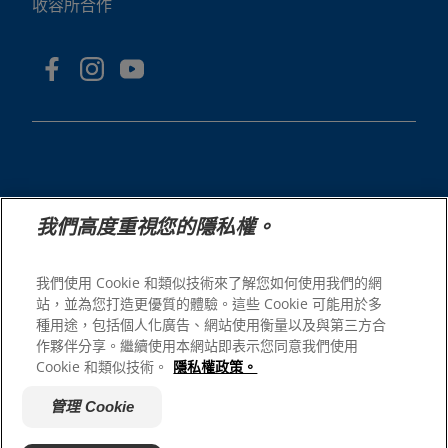
收容所合作
© 2025 Hill's Pet Nutrition, Inc.
我們高度重視您的隱私權。
All rights reserved.
As used herein, denotes registered trademark status
我們使用 Cookie 和類似技術來了解您如何使用我們的網
in the U.S. only; registration status in other
站，並為您打造更優質的體驗。這些 Cookie 可能用於多
geographies may be different. Your use of this site is
subject to our terms.
種用途，包括個人化廣告、網站使用衡量以及與第三方合
作夥伴分享。繼續使用本網站即表示您同意我們使用
網站條款與條件
法律聲明
Cookie 和類似技術。
隱私權政策。
隱私權政策
管理 Cookie
關於廣告
管理 Cookie