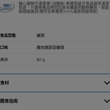
擔心寵物不滿意嗎?沒關係! 希爾思處方食品提供滿意
保證，只要將產品帶回您原本購買的動物醫院，就能
辦理退換貨(需符合希爾思100%滿意保證條款)
食品型態
罐頭
口味
雞肉燉蔬菜罐頭
大小
82 g
食材
餵食指南