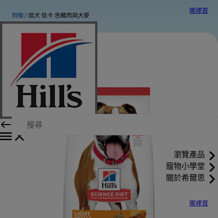
哪裡買
狗糧
成犬 低卡 含雞肉與大麥
瀏覽產品
寵物小學堂
關於希爾思
哪裡買