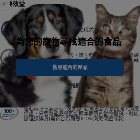
主要效益
ggle
建議用於
1至6歲有較低卡路里需求之成犬（例如：低活動量、
結紮或肥胖傾向的狗狗）
為您的寵物尋找適合的食品
不建議用於
幼犬、懷孕或授乳母犬。懷孕或授乳期間，愛犬應轉
換至希爾思寵物食品幼犬、希爾思寵物食品幼犬小顆
粒、或希爾思寵物食品小型及迷你幼犬。
搜尋適合的產品
No.1 美國獸醫師第一推薦
擔心寵物不滿意嗎?沒關係! 希爾思處方食品提供滿意
保證，只要將產品帶回您原本購買的動物醫院，就能
辦理退換貨(需符合希爾思100%滿意保證條款)