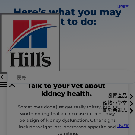
哪裡買
Here’s what you may
want to do:
Talk to your vet about
kidney health.
瀏覽產品
寵物小學堂
Sometimes dogs just get really thirsty, but it’s
關於希爾思
worth noting that an increase in thirst may
be a sign of kidney dysfunction. Other signs
哪裡買
include weight loss, decreased appetite and
vomiting.