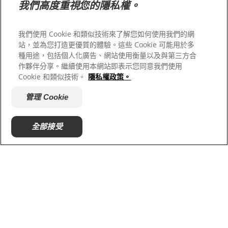
我們高度重視您的隱私權。
我們的網站
Hill’s Vet
我們使用 Cookie 和類似技術來了解您如何使用我們的網
人才招募
站，並為您打造更優質的體驗。這些 Cookie 可能用於多
收容所合作
種用途，包括個人化廣告、網站使用衡量以及與第三方合
作夥伴分享。繼續使用本網站即表示您同意我們使用
Cookie 和類似技術。
隱私權政策。
管理 Cookie
全部接受
© 2025 Hill's Pet Nutrition, Inc.
All rights reserved.
As used herein, denotes registered trademark status
in the U.S. only; registration status in other
geographies may be different. Your use of this site is
subject to our terms.