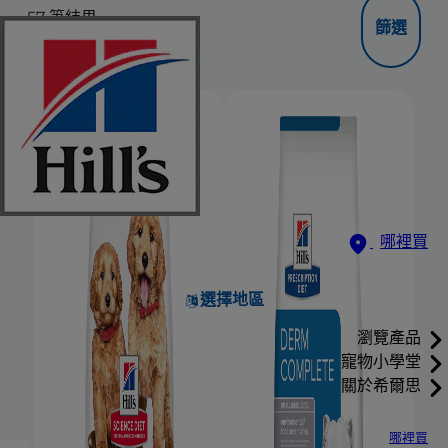
57
筆結果
篩選
哪裡買
選擇地區
瀏覽產品
寵物小學堂
關於希爾思
哪裡買