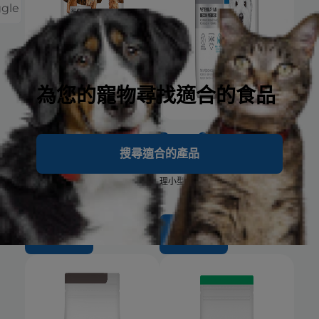
ggle
為您的寵物尋找適合的食品
幼犬 敏感胃腸與皮膚 鮭
Derm Complete 皮膚
搜尋適合的產品
魚與糙米特調食譜
全能照護 小顆粒
美味、極易消化的溫和顧胃配方，
特別調製的臨床營養配方，幫助管
滋潤皮膚並促進毛髮亮麗
理小型犬的環境及食物敏感
立即選購
立即選購