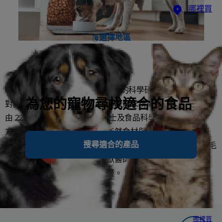
哪裡買
選擇地區
希爾思的狗狗食品，以超過 80 年的科學研究為基礎，提供針
為您的寵物尋找適合的食品
對狗狗不同生命階段、體型與健康需求精準調配的均衡營養。
由 220 多位獸醫師、營養學博士及食品科學家共同研發配
方，並採用嚴選優質蛋白質、天然食材與獨家ActivBiome+
搜尋適合的產品
益菌纖活技術，全面支持狗狗的消化健康、精實肌肉、亮麗毛
髮與免疫系統。希爾思為美國獸醫師首選推薦品牌 #1，讓您
以科學力量給予毛孩最好的照護。
哪裡買